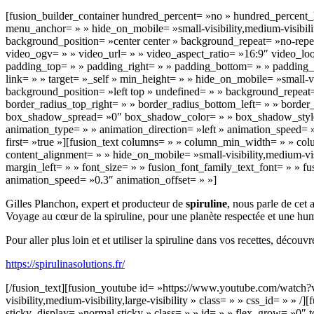
[fusion_builder_container hundred_percent= »no » hundred_percent
menu_anchor= » » hide_on_mobile= »small-visibility,medium-visibilit
background_position= »center center » background_repeat= »no-rep
video_ogv= » » video_url= » » video_aspect_ratio= »16:9″ video_lo
padding_top= » » padding_right= » » padding_bottom= » » padding_l
link= » » target= »_self » min_height= » » hide_on_mobile= »small-v
background_position= »left top » undefined= » » background_repeat= 
border_radius_top_right= » » border_radius_bottom_left= » » bord
box_shadow_spread= »0″ box_shadow_color= » » box_shadow_style= 
animation_type= » » animation_direction= »left » animation_speed= »
first= »true »][fusion_text columns= » » column_min_width= » » col
content_alignment= » » hide_on_mobile= »small-visibility,medium-visi
margin_left= » » font_size= » » fusion_font_family_text_font= » » fu
animation_speed= »0.3″ animation_offset= » »]
Gilles Planchon, expert et producteur de
spiruline
, nous parle de cet 
Voyage au cœur de la spiruline, pour une planète respectée et une hum
Pour aller plus loin et et utiliser la spiruline dans vos recettes, découvr
https://spirulinasolutions.fr/
[/fusion_text][fusion_youtube id= »https://www.youtube.com/watch
visibility,medium-visibility,large-visibility » class= » » css_id= » » /
sticky_display= »normal,sticky » class= » » id= » » flex_grow= »0″