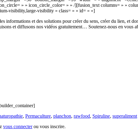
icon_circle= » » icon_circle_color= » » /][fusion_text columns= » » c
-visibility,large-visibility » class= » » id= » »]
des informations et des solutions pour créer du sens, créer du lien, et 
uisons et diffusons nos vidéos gratuitement… Soutenez-nous en vous abon
builder_container]
naturopathie
,
Permaculture
,
planchon
,
rawfood
,
Spiruline
,
superaliment
ez
vous connecter
ou vous inscrire.