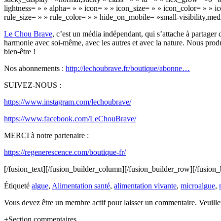
lightness= » » alpha= » » icon= » » icon_size= » » icon_color= » » 
rule_size= » » rule_color= » » hide_on_mobile= »small-visibility,medium
Le Chou Brave
, c’est un média indépendant, qui s’attache à partager 
harmonie avec soi-même, avec les autres et avec la nature. Nous prod
bien-être !
Nos abonnements :
http://lechoubrave.fr/boutique/abonne…
SUIVEZ-NOUS :
https://www.instagram.com/lechoubrave/
https://www.facebook.com/LeChouBrave/
MERCI à notre partenaire :
https://regenerescence.com/boutique-fr/
[/fusion_text][/fusion_builder_column][/fusion_builder_row][/fusion_
Étiqueté
algue
,
Alimentation santé
,
alimentation vivante
,
microalgue
,
Vous devez être un membre actif pour laisser un commentaire. Veuill
Section commentaires