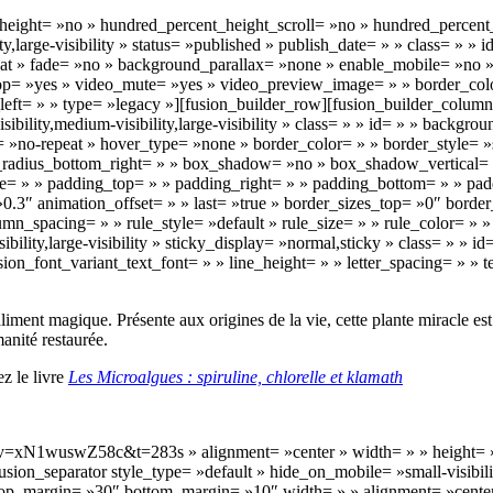
_height= »no » hundred_percent_height_scroll= »no » hundred_percent
y,large-visibility » status= »published » publish_date= » » class= » 
eat » fade= »no » background_parallax= »none » enable_mobile= »no
op= »yes » video_mute= »yes » video_preview_image= » » border_colo
eft= » » type= »legacy »][fusion_builder_row][fusion_builder_colum
isibility,medium-visibility,large-visibility » class= » » id= » » bac
»no-repeat » hover_type= »none » border_color= » » border_style= »so
er_radius_bottom_right= » » box_shadow= »no » box_shadow_vertical
» » padding_top= » » padding_right= » » padding_bottom= » » padd
0.3″ animation_offset= » » last= »true » border_sizes_top= »0″ borde
umn_spacing= » » rule_style= »default » rule_size= » » rule_color= »
bility,large-visibility » sticky_display= »normal,sticky » class= » » 
sion_font_variant_text_font= » » line_height= » » letter_spacing= » » 
aliment magique. Présente aux origines de la vie, cette plante miracle es
anité restaurée.
ez le livre
Les Microalgues : spiruline, chlorelle et klamath
?v=xN1wuswZ58c&t=283s » alignment= »center » width= » » height= »
][fusion_separator style_type= »default » hide_on_mobile= »small-visibilit
 top_margin= »30″ bottom_margin= »10″ width= » » alignment= »center