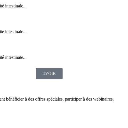
é intestinale...
é intestinale...
é intestinale...
VOIR
bénéficier à des offres spéciales, participer à des webinaires,