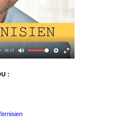
36:15
Mute
Settings
Enter
fullscreen
OU :
Ternisien