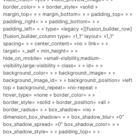
border_color= » » border_style= »solid »
margin_top= » » margin_bottom= » » padding_top= » »
padding_right= » » padding_bottom= » »
padding_left= » » type= »legacy »][fusion_builder_row]
[fusion_builder_column type= »1_1″ layout= »1_1″
spacing= » » center_content= »no » link= » »
target= »_self » min_height= » »
hide_on_mobile= »small-visibility,medium-
visibility,large-visibility » class= » » id= » »
background_color= » » background_image= » »
background_image_id= » » background_position= »left
top » background_repeat= »no-repeat »
hover_type= »none » border_color= » »
border_style= »solid » border_position= »all »
border_radius= » » box_shadow= »no »
dimension_box_shadow= » » box_shadow_blur= »0″
box_shadow_spread= »0″ box_shadow_color= » »
box_shadow_style= » » padding_top= » »