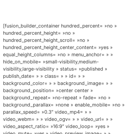
[fusion_builder_container hundred_percent= »no »
hundred_percent_height= »no »
hundred_percent_height_scroll= »no »
hundred_percent_height_center_content= »yes »
equal_height_columns= »no » menu_anchor= » »
hide_on_mobile= »small-visibility,medium-
visibility,large-visibility » status= »published »
publish_date= » » class= » » id= » »
background_color= » » background_image= » »
background_position= »center center »
background_repeat= »no-repeat » fade= »no »
background_parallax= »none » enable_mobile= »no »
parallax_speed= »0.3″ video_mp4= » »
video_webm= » » video_ogv= » » video_url= » »
video_aspect_ratio= »16:9″ video_loop= »yes »
video_mute= »yes » video_preview_image= » »