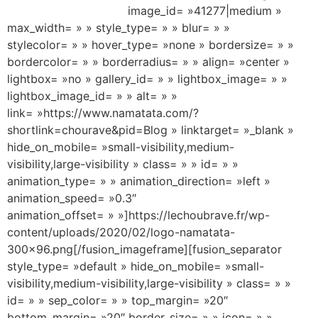
image_id= »41277|medium »
max_width= » » style_type= » » blur= » »
stylecolor= » » hover_type= »none » bordersize= » »
bordercolor= » » borderradius= » » align= »center »
lightbox= »no » gallery_id= » » lightbox_image= » »
lightbox_image_id= » » alt= » »
link= »https://www.namatata.com/?
shortlink=chourave&pid=Blog » linktarget= »_blank »
hide_on_mobile= »small-visibility,medium-
visibility,large-visibility » class= » » id= » »
animation_type= » » animation_direction= »left »
animation_speed= »0.3″
animation_offset= » »]https://lechoubrave.fr/wp-
content/uploads/2020/02/logo-namatata-
300×96.png[/fusion_imageframe][fusion_separator
style_type= »default » hide_on_mobile= »small-
visibility,medium-visibility,large-visibility » class= » »
id= » » sep_color= » » top_margin= »20″
bottom_margin= »20″ border_size= » » icon= » »