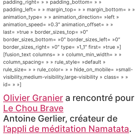
padding_right= » » padding_bottom= » »
padding_left= » » margin_top= » » margin_bottom= » »
animation_type= » » animation_direction= »left »
animation_speed= »0.3″ animation_offset= » »
last= »true » border_sizes_top= »0″
border_sizes_bottom= »0″ border_sizes_left= »0″
border_sizes_right= »0″ type= »1_1″ first= »true »]
[fusion_text columns= » » column_min_width= » »
column_spacing= » » rule_style= »default »
rule_size= » » rule_color= » » hide_on_mobile= »small-
visibility,medium-visibility,large-visibility » class= » »
id= » »]
Olivier Granier
a rencontré pour
Le Chou Brave
Antoine Gerlier, créateur de
l’appli de méditation Namatata
.