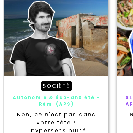
SOCIÉTÉ
Autonomie & éco-anxiété -
AL
Rémi (APS)
AP
Non, ce n'est pas dans
votre tête !
L'hypersensibilité