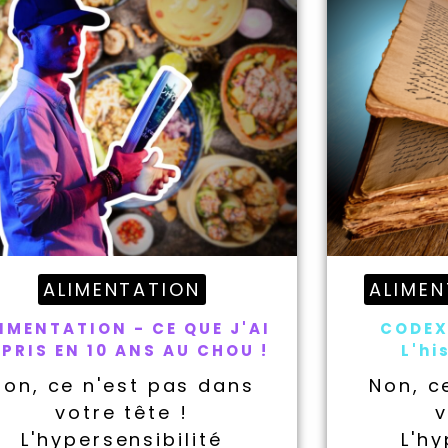
ALIMENTATION
ALIME
IMENTATION - CE QUE J'AI
CODEX
PRIS EN 10 ANS AU CHOU !
L'hi
Non, ce n'est pas dans
Non, c
votre tête !
v
L'hypersensibilité
L'hy