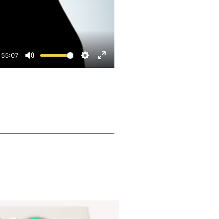
55:07
Mute
Settings
Enter fullscreen