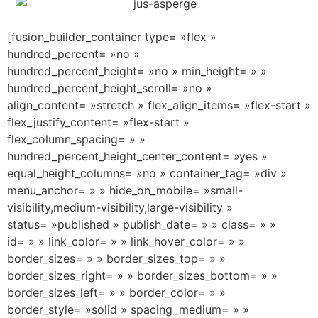
[fusion_builder_container type= »flex »
hundred_percent= »no »
hundred_percent_height= »no » min_height= » »
hundred_percent_height_scroll= »no »
align_content= »stretch » flex_align_items= »flex-start »
flex_justify_content= »flex-start »
flex_column_spacing= » »
hundred_percent_height_center_content= »yes »
equal_height_columns= »no » container_tag= »div »
menu_anchor= » » hide_on_mobile= »small-
visibility,medium-visibility,large-visibility »
status= »published » publish_date= » » class= » »
id= » » link_color= » » link_hover_color= » »
border_sizes= » » border_sizes_top= » »
border_sizes_right= » » border_sizes_bottom= » »
border_sizes_left= » » border_color= » »
border_style= »solid » spacing_medium= » »