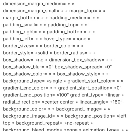
dimension_margin_medium= » »
dimension_margin_small= » » margin_top= » »
margin_bottom= » » padding_medium= » »
padding_small= » » padding_top= » »
padding_right= » » padding_bottom= » »
padding_left= » » hover_type= »none »
border_sizes= » » border_color= » »
border_style= »solid » border_radius= » »
box_shadow= »no » dimension_box_shadow= » »
box_shadow_blur= »0″ box_shadow_spread= »0″
box_shadow_color= » » box_shadow_style= » »
background_type= »single » gradient_start_color= » »
gradient_end_color= » » gradient_start_position= »0″
gradient_end_position= »100″ gradient_type= »linear »
radial_direction= »center center » linear_angle= »180″
background_color= » » background_image= » »
background_image_id= » » background_position= »left
top » background_repeat= »no-repeat »
background_blend_mode= »none » animation_type= » »