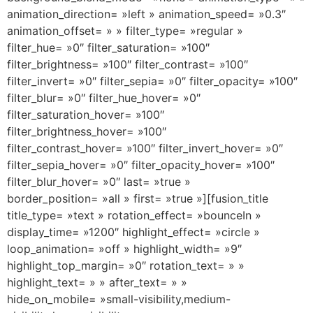
animation_direction= »left » animation_speed= »0.3″
animation_offset= » » filter_type= »regular »
filter_hue= »0″ filter_saturation= »100″
filter_brightness= »100″ filter_contrast= »100″
filter_invert= »0″ filter_sepia= »0″ filter_opacity= »100″
filter_blur= »0″ filter_hue_hover= »0″
filter_saturation_hover= »100″
filter_brightness_hover= »100″
filter_contrast_hover= »100″ filter_invert_hover= »0″
filter_sepia_hover= »0″ filter_opacity_hover= »100″
filter_blur_hover= »0″ last= »true »
border_position= »all » first= »true »][fusion_title
title_type= »text » rotation_effect= »bounceIn »
display_time= »1200″ highlight_effect= »circle »
loop_animation= »off » highlight_width= »9″
highlight_top_margin= »0″ rotation_text= » »
highlight_text= » » after_text= » »
hide_on_mobile= »small-visibility,medium-