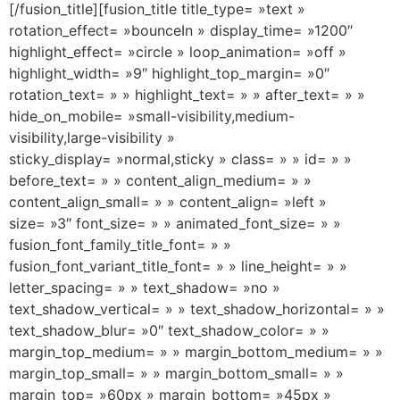
[/fusion_title][fusion_title title_type= »text »
rotation_effect= »bounceIn » display_time= »1200″
highlight_effect= »circle » loop_animation= »off »
highlight_width= »9″ highlight_top_margin= »0″
rotation_text= » » highlight_text= » » after_text= » »
hide_on_mobile= »small-visibility,medium-
visibility,large-visibility »
sticky_display= »normal,sticky » class= » » id= » »
before_text= » » content_align_medium= » »
content_align_small= » » content_align= »left »
size= »3″ font_size= » » animated_font_size= » »
fusion_font_family_title_font= » »
fusion_font_variant_title_font= » » line_height= » »
letter_spacing= » » text_shadow= »no »
text_shadow_vertical= » » text_shadow_horizontal= » »
text_shadow_blur= »0″ text_shadow_color= » »
margin_top_medium= » » margin_bottom_medium= » »
margin_top_small= » » margin_bottom_small= » »
margin_top= »60px » margin_bottom= »45px »