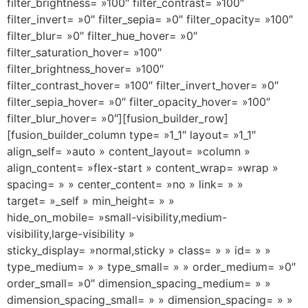
filter_brightness= »100″ filter_contrast= »100″
filter_invert= »0″ filter_sepia= »0″ filter_opacity= »100″
filter_blur= »0″ filter_hue_hover= »0″
filter_saturation_hover= »100″
filter_brightness_hover= »100″
filter_contrast_hover= »100″ filter_invert_hover= »0″
filter_sepia_hover= »0″ filter_opacity_hover= »100″
filter_blur_hover= »0″][fusion_builder_row]
[fusion_builder_column type= »1_1″ layout= »1_1″
align_self= »auto » content_layout= »column »
align_content= »flex-start » content_wrap= »wrap »
spacing= » » center_content= »no » link= » »
target= »_self » min_height= » »
hide_on_mobile= »small-visibility,medium-
visibility,large-visibility »
sticky_display= »normal,sticky » class= » » id= » »
type_medium= » » type_small= » » order_medium= »0″
order_small= »0″ dimension_spacing_medium= » »
dimension_spacing_small= » » dimension_spacing= » »