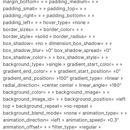
margin_bottom= » » padding_medium= » »
padding_small= » » padding_top= » »
padding_right= » » padding_bottom= » »
padding_left= » » hover_type= »none »
border_sizes= » » border_color= » »
border_style= »solid » border_radius= » »
box_shadow= »no » dimension_box_shadow= » »
box_shadow_blur= »0″ box_shadow_spread= »0″
box_shadow_color= » » box_shadow_style= » »
background_type= »single » gradient_start_color= » »
gradient_end_color= » » gradient_start_position= »0″
gradient_end_position= »100″ gradient_type= »linear »
radial_direction= »center center » linear_angle= »180″
background_color= » » background_image= » »
background_image_id= » » background_position= »left
top » background_repeat= »no-repeat »
background_blend_mode= »none » animation_type= » »
animation_direction= »left » animation_speed= »0.3″
animation_offset= » » filter_type= »regular »