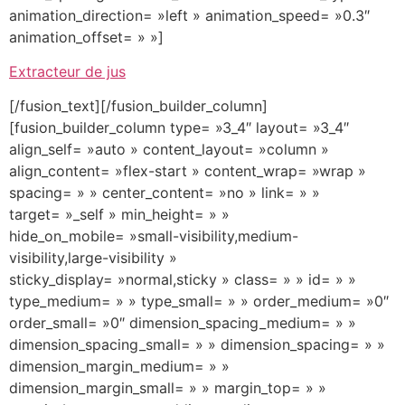
animation_direction= »left » animation_speed= »0.3″
animation_offset= » »]
Extracteur de jus
[/fusion_text][/fusion_builder_column]
[fusion_builder_column type= »3_4″ layout= »3_4″
align_self= »auto » content_layout= »column »
align_content= »flex-start » content_wrap= »wrap »
spacing= » » center_content= »no » link= » »
target= »_self » min_height= » »
hide_on_mobile= »small-visibility,medium-
visibility,large-visibility »
sticky_display= »normal,sticky » class= » » id= » »
type_medium= » » type_small= » » order_medium= »0″
order_small= »0″ dimension_spacing_medium= » »
dimension_spacing_small= » » dimension_spacing= » »
dimension_margin_medium= » »
dimension_margin_small= » » margin_top= » »