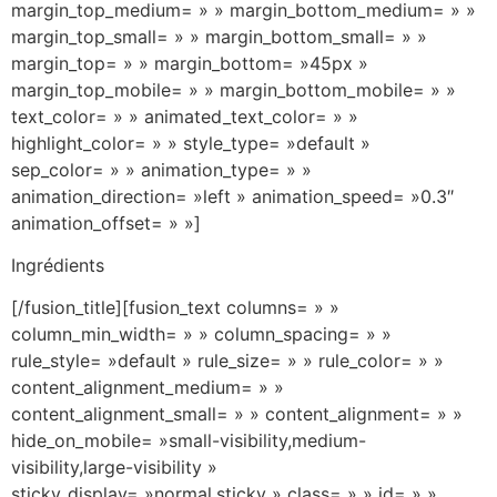
Ingrédients
[/fusion_title][fusion_text columns= » »
column_min_width= » » column_spacing= » »
rule_style= »default » rule_size= » » rule_color= » »
content_alignment_medium= » »
content_alignment_small= » » content_alignment= » »
hide_on_mobile= »small-visibility,medium-
visibility,large-visibility »
sticky_display= »normal,sticky » class= » » id= » »