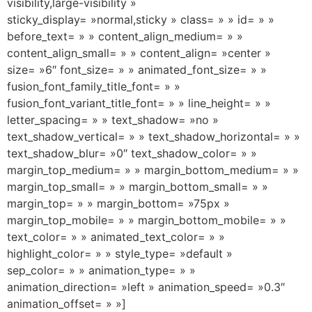
visibility,large-visibility »
sticky_display= »normal,sticky » class= » » id= » »
before_text= » » content_align_medium= » »
content_align_small= » » content_align= »center »
size= »6″ font_size= » » animated_font_size= » »
fusion_font_family_title_font= » »
fusion_font_variant_title_font= » » line_height= » »
letter_spacing= » » text_shadow= »no »
text_shadow_vertical= » » text_shadow_horizontal= » »
text_shadow_blur= »0″ text_shadow_color= » »
margin_top_medium= » » margin_bottom_medium= » »
margin_top_small= » » margin_bottom_small= » »
margin_top= » » margin_bottom= »75px »
margin_top_mobile= » » margin_bottom_mobile= » »
text_color= » » animated_text_color= » »
highlight_color= » » style_type= »default »
sep_color= » » animation_type= » »
animation_direction= »left » animation_speed= »0.3″
animation_offset= » »]