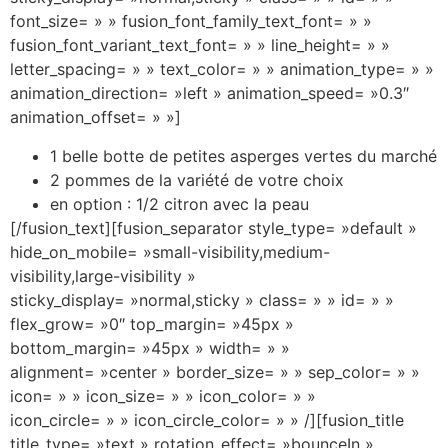
font_size= » » fusion_font_family_text_font= » »
fusion_font_variant_text_font= » » line_height= » »
letter_spacing= » » text_color= » » animation_type= » »
animation_direction= »left » animation_speed= »0.3″
animation_offset= » »]
1 belle botte de petites asperges vertes du marché
2 pommes de la variété de votre choix
en option : 1/2 citron avec la peau
[/fusion_text][fusion_separator style_type= »default »
hide_on_mobile= »small-visibility,medium-
visibility,large-visibility »
sticky_display= »normal,sticky » class= » » id= » »
flex_grow= »0″ top_margin= »45px »
bottom_margin= »45px » width= » »
alignment= »center » border_size= » » sep_color= » »
icon= » » icon_size= » » icon_color= » »
icon_circle= » » icon_circle_color= » » /][fusion_title
title_type= »text » rotation_effect= »bounceIn »