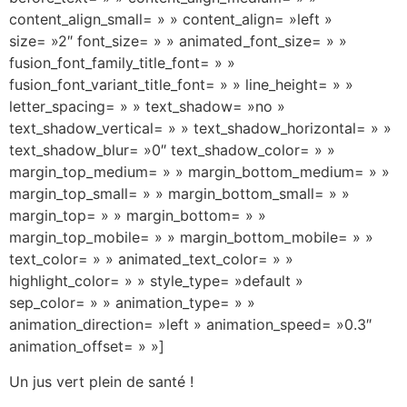
content_align_small= » » content_align= »left »
size= »2″ font_size= » » animated_font_size= » »
fusion_font_family_title_font= » »
fusion_font_variant_title_font= » » line_height= » »
letter_spacing= » » text_shadow= »no »
text_shadow_vertical= » » text_shadow_horizontal= » »
text_shadow_blur= »0″ text_shadow_color= » »
margin_top_medium= » » margin_bottom_medium= » »
margin_top_small= » » margin_bottom_small= » »
margin_top= » » margin_bottom= » »
margin_top_mobile= » » margin_bottom_mobile= » »
text_color= » » animated_text_color= » »
highlight_color= » » style_type= »default »
sep_color= » » animation_type= » »
animation_direction= »left » animation_speed= »0.3″
animation_offset= » »]
Un jus vert plein de santé !