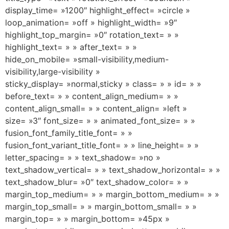
display_time= »1200″ highlight_effect= »circle »
loop_animation= »off » highlight_width= »9″
highlight_top_margin= »0″ rotation_text= » »
highlight_text= » » after_text= » »
hide_on_mobile= »small-visibility,medium-
visibility,large-visibility »
sticky_display= »normal,sticky » class= » » id= » »
before_text= » » content_align_medium= » »
content_align_small= » » content_align= »left »
size= »3″ font_size= » » animated_font_size= » »
fusion_font_family_title_font= » »
fusion_font_variant_title_font= » » line_height= » »
letter_spacing= » » text_shadow= »no »
text_shadow_vertical= » » text_shadow_horizontal= » »
text_shadow_blur= »0″ text_shadow_color= » »
margin_top_medium= » » margin_bottom_medium= » »
margin_top_small= » » margin_bottom_small= » »
margin_top= » » margin_bottom= »45px »