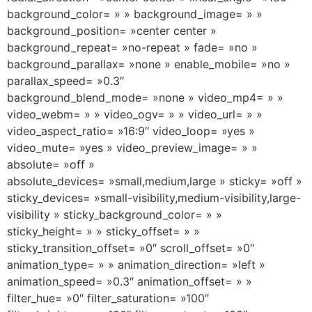
background_color= » » background_image= » »
background_position= »center center »
background_repeat= »no-repeat » fade= »no »
background_parallax= »none » enable_mobile= »no »
parallax_speed= »0.3″
background_blend_mode= »none » video_mp4= » »
video_webm= » » video_ogv= » » video_url= » »
video_aspect_ratio= »16:9″ video_loop= »yes »
video_mute= »yes » video_preview_image= » »
absolute= »off »
absolute_devices= »small,medium,large » sticky= »off »
sticky_devices= »small-visibility,medium-visibility,large-
visibility » sticky_background_color= » »
sticky_height= » » sticky_offset= » »
sticky_transition_offset= »0″ scroll_offset= »0″
animation_type= » » animation_direction= »left »
animation_speed= »0.3″ animation_offset= » »
filter_hue= »0″ filter_saturation= »100″