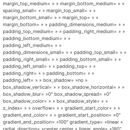
margin_top_medium= » » margin_bottom_medium= » »
spacing_small= » » margin_top_small= » »
margin_bottom_small= » » margin_top= » »
margin_bottom= » » padding_dimensions_medium= » »
padding_top_medium= » » padding_right_medium= » »
padding_bottom_medium= » »
padding_left_medium= » »
padding_dimensions_small= » » padding_top_small= » »
padding_right_small= » » padding_bottom_small= » »
padding_left_small= » » padding_top= » »
padding_right= » » padding_bottom= » »
padding_left= » » box_shadow= »no »
box_shadow_vertical= » » box_shadow_horizontal= » »
box_shadow_blur= »0″ box_shadow_spread= »0″
box_shadow_color= » » box_shadow_style= » »
z_index= » » overflow= » » gradient_start_color= » »
gradient_end_color= » » gradient_start_position= »0″
gradient_end_position= »100″ gradient_type= »linear »
radial_direction= »center center » linear_angle= »180″