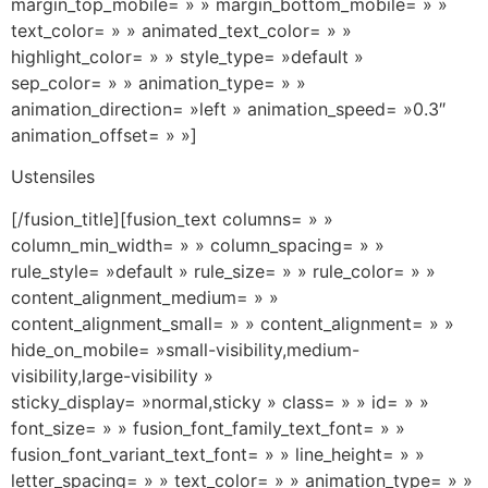
margin_top_mobile= » » margin_bottom_mobile= » »
text_color= » » animated_text_color= » »
highlight_color= » » style_type= »default »
sep_color= » » animation_type= » »
animation_direction= »left » animation_speed= »0.3″
animation_offset= » »]
Ustensiles
[/fusion_title][fusion_text columns= » »
column_min_width= » » column_spacing= » »
rule_style= »default » rule_size= » » rule_color= » »
content_alignment_medium= » »
content_alignment_small= » » content_alignment= » »
hide_on_mobile= »small-visibility,medium-
visibility,large-visibility »
sticky_display= »normal,sticky » class= » » id= » »
font_size= » » fusion_font_family_text_font= » »
fusion_font_variant_text_font= » » line_height= » »
letter_spacing= » » text_color= » » animation_type= » »