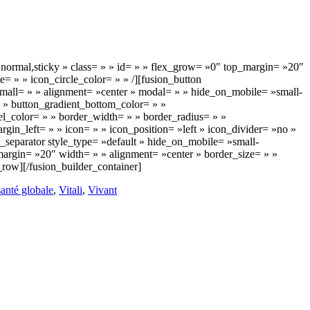
y= »normal,sticky » class= » » id= » » flex_grow= »0″ top_margin= »20″
= » » icon_circle_color= » » /][fusion_button
t_small= » » alignment= »center » modal= » » hide_on_mobile= »small-
= » » button_gradient_bottom_color= » »
l_color= » » border_width= » » border_radius= » »
gin_left= » » icon= » » icon_position= »left » icon_divider= »no »
n_separator style_type= »default » hide_on_mobile= »small-
m_margin= »20″ width= » » alignment= »center » border_size= » »
_row][/fusion_builder_container]
santé globale
,
Vitali
,
Vivant