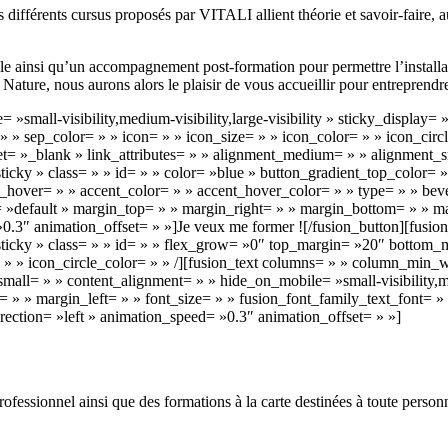
es différents cursus proposés par VITALI allient théorie et savoir-faire, 
le ainsi qu’un accompagnement post-formation pour permettre l’installat
a Nature, nous aurons alors le plaisir de vous accueillir pour entrepren
= »small-visibility,medium-visibility,large-visibility » sticky_displa
» sep_color= » » icon= » » icon_size= » » icon_color= » » icon_circle
target= »_blank » link_attributes= » » alignment_medium= » » alignmen
al,sticky » class= » » id= » » color= »blue » button_gradient_top_color
_hover= » » accent_color= » » accent_hover_color= » » type= » » beve
 »default » margin_top= » » margin_right= » » margin_bottom= » » mar
0.3″ animation_offset= » »]Je veux me former ![/fusion_button][fusio
mal,sticky » class= » » id= » » flex_grow= »0″ top_margin= »20″ botto
= » » icon_circle_color= » » /][fusion_text columns= » » column_min_w
ll= » » content_alignment= » » hide_on_mobile= »small-visibility,medi
 » » margin_left= » » font_size= » » fusion_font_family_text_font= » 
rection= »left » animation_speed= »0.3″ animation_offset= » »]
rofessionnel ainsi que des formations à la carte destinées à toute person