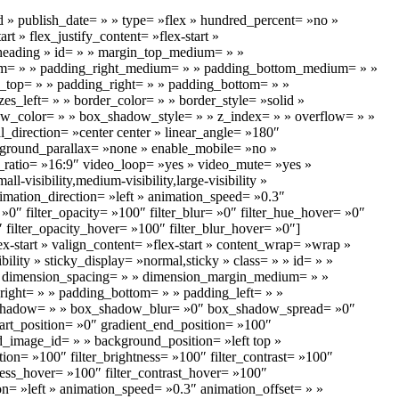
hed » publish_date= » » type= »flex » hundred_percent= »no »
t » flex_justify_content= »flex-start »
-heading » id= » » margin_top_medium= » »
um= » » padding_right_medium= » » padding_bottom_medium= » »
_top= » » padding_right= » » padding_bottom= » »
es_left= » » border_color= » » border_style= »solid »
_color= » » box_shadow_style= » » z_index= » » overflow= » »
l_direction= »center center » linear_angle= »180″
kground_parallax= »none » enable_mobile= »no »
ratio= »16:9″ video_loop= »yes » video_mute= »yes »
visibility,medium-visibility,large-visibility »
nimation_direction= »left » animation_speed= »0.3″
= »0″ filter_opacity= »100″ filter_blur= »0″ filter_hue_hover= »0″
″ filter_opacity_hover= »100″ filter_blur_hover= »0″]
-start » valign_content= »flex-start » content_wrap= »wrap »
bility » sticky_display= »normal,sticky » class= » » id= » »
» dimension_spacing= » » dimension_margin_medium= » »
ight= » » padding_bottom= » » padding_left= » »
ox_shadow= » » box_shadow_blur= »0″ box_shadow_spread= »0″
art_position= »0″ gradient_end_position= »100″
d_image_id= » » background_position= »left top »
ion= »100″ filter_brightness= »100″ filter_contrast= »100″
htness_hover= »100″ filter_contrast_hover= »100″
ion= »left » animation_speed= »0.3″ animation_offset= » »