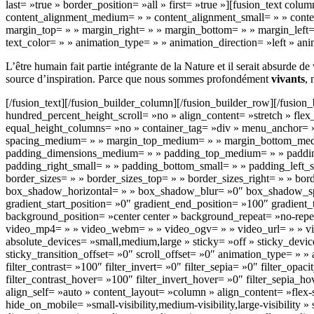
last= »true » border_position= »all » first= »true »][fusion_text co
content_alignment_medium= » » content_alignment_small= » » content_a
margin_top= » » margin_right= » » margin_bottom= » » margin_left= »
text_color= » » animation_type= » » animation_direction= »left » an
L’être humain fait partie intégrante de la Nature et il serait absurde d
source d’inspiration. Parce que nous sommes profondément
vivants
,
[/fusion_text][/fusion_builder_column][/fusion_builder_row][/fusio
hundred_percent_height_scroll= »no » align_content= »stretch » flex
equal_height_columns= »no » container_tag= »div » menu_anchor= » » h
spacing_medium= » » margin_top_medium= » » margin_bottom_mediu
padding_dimensions_medium= » » padding_top_medium= » » paddin
padding_right_small= » » padding_bottom_small= » » padding_left_s
border_sizes= » » border_sizes_top= » » border_sizes_right= » » bo
box_shadow_horizontal= » » box_shadow_blur= »0″ box_shadow_spre
gradient_start_position= »0″ gradient_end_position= »100″ gradient
background_position= »center center » background_repeat= »no-rep
video_mp4= » » video_webm= » » video_ogv= » » video_url= » » vid
absolute_devices= »small,medium,large » sticky= »off » sticky_devices
sticky_transition_offset= »0″ scroll_offset= »0″ animation_type= » » 
filter_contrast= »100″ filter_invert= »0″ filter_sepia= »0″ filter_opa
filter_contrast_hover= »100″ filter_invert_hover= »0″ filter_sepia_
align_self= »auto » content_layout= »column » align_content= »flex-s
hide_on_mobile= »small-visibility,medium-visibility,large-visibilit