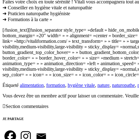
Faites votre choix en toute sérénité ! Vitali vous accompagnera tout au
➜ Conseiller en hygiène vitale et naturopathie
➜ Praticien naturopathe
hygiéniste
➜ Formations à la carte »
[/fusion_text][fusion_separator style_type= »default » hide_on_mobile
bottom_margin= »20″ width= » » alignment= »center » border_size= » 
link= »http://vitaliformation.com/ » text_transform= » » title= » » 
visibility,medium-visibility,large-visibility » sticky_display= »norm
button_gradient_top_color_hover= » » button_gradient_bottom_color
border_color= » » border_hover_color= » » size= »medium » stretch=
animation_type= » » animation_direction= »left » animation_speed= »
visibility,medium-visibility,large-visibility » sticky_display= »nor
sep_color= » » icon= » » icon_size= » » icon_color= » » icon_circle=
Étiqueté
alimentation
,
formation
,
hygiène vitale
,
nature
,
naturopathe
,
Vous devez être un membre actif pour laisser un commentaire. Veuill
Section commentaires
JE PARTAGE