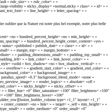
ult » rule_size= » » rule_color= » »
ge-visibility » sticky_display= »normal,sticky » class= » » id= » »
nt_text_font= » » line_height= » » letter_spacing= » »
ire oublier que la Nature est notre plus bel exemple, notre plus belle
ercent= »no » hundred_percent_height= »no » min_height= » »
column_spacing= » » hundred_percent_height_center_content= »yes »
 status= »published » publish_date= » » class= » » id= » »
mall= » » margin_top= » » margin_bottom= » »
ium= » » padding_dimensions_small= » » padding_top_small= » »
adding_left= » » link_color= » » link_hover_color= » »
er_style= »solid » box_shadow= »no » box_shadow_vertical= » »
overflow= » » gradient_start_color= » » gradient_end_color= » »
80″ background_color= » » background_image= » »
 » parallax_speed= »0.3″ background_blend_mode= »none »
o_preview_image= » » render_logics= » » absolute= »off »
und_color= » » sticky_height= » » sticky_offset= » »
» » filter_hue= »0″ filter_saturation= »100″ filter_brightness= »100″
ver= »100″ filter_brightness_hover= »100″
n_builder_row][fusion_builder_column type= »1_1″ layout= »1_1″
 » center_content= »no » link= » » target= »_self » min_height= » »
» » type_small= » » order_medium= »0″ order_small= »0″