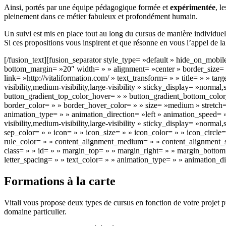
Ainsi, portés par une équipe pédagogique formée et
expérimentée
, l
pleinement dans ce métier fabuleux et profondément humain.
Un suivi est mis en place tout au long du cursus de manière individuel
Si ces propositions vous inspirent et que résonne en vous l’appel de l
[/fusion_text][fusion_separator style_type= »default » hide_on_mobile
bottom_margin= »20″ width= » » alignment= »center » border_size= » 
link= »http://vitaliformation.com/ » text_transform= » » title= » » 
visibility,medium-visibility,large-visibility » sticky_display= »norm
button_gradient_top_color_hover= » » button_gradient_bottom_color
border_color= » » border_hover_color= » » size= »medium » stretch=
animation_type= » » animation_direction= »left » animation_speed= »
visibility,medium-visibility,large-visibility » sticky_display= »nor
sep_color= » » icon= » » icon_size= » » icon_color= » » icon_circle
rule_color= » » content_alignment_medium= » » content_alignment_sma
class= » » id= » » margin_top= » » margin_right= » » margin_bottom=
letter_spacing= » » text_color= » » animation_type= » » animation_di
Formations à la carte
Vitali vous propose deux types de cursus en fonction de votre projet p
domaine particulier.