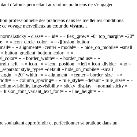
autant d’atouts permettant aux futurs praticiens de s’engager
ion professionnelle des praticiens dans les meilleures conditions.
dre ce voyage merveilleux au cœur du
vivant…
y= »normal,sticky » class= » » id= » » flex_grow= »0″ top_margin= »20″
= » » icon_circle_color= » » /][fusion_button
t_small= » » alignment= »center » modal= » » hide_on_mobile= »small-
= » » button_gradient_bottom_color= » »
l_color= » » border_width= » » border_radius= » »
gin_left= » » icon= » » icon_position= »left » icon_divider= »no »
n_separator style_type= »default » hide_on_mobile= »small-
m_margin= »20″ width= » » alignment= »center » border_size= » »
idth= » » column_spacing= » » rule_style= »default » rule_size= » »
um-visibility,large-visibility » sticky_display= »normal,sticky »
» fusion_font_variant_text_font= » » line_height= » »
ne souhaitant approfondir et perfectionner sa pratique dans un