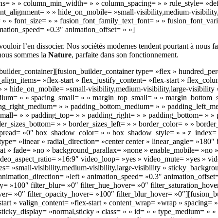
lumns= » » column_min_width= » » column_spacing= » » rule_style= »defa
lignment= » » hide_on_mobile= »small-visibility,medium-visibility,lar
 » font_size= » » fusion_font_family_text_font= » » fusion_font_varia
imation_speed= »0.3″ animation_offset= » »]
e vouloir l’en dissocier. Nos sociétés modernes tendent pourtant à nous fa
 nous sommes la
Nature
, parfaite dans son fonctionnement.
n_builder_container][fusion_builder_container type= »flex » hundred_p
_align_items= »flex-start » flex_justify_content= »flex-start » flex_
ide_on_mobile= »small-visibility,medium-visibility,large-visibility »
m= » » spacing_small= » » margin_top_small= » » margin_bottom_s
g_right_medium= » » padding_bottom_medium= » » padding_left_med
mall= » » padding_top= » » padding_right= » » padding_bottom= » » p
rder_sizes_bottom= » » border_sizes_left= » » border_color= » » bord
ad= »0″ box_shadow_color= » » box_shadow_style= » » z_index= » » 
_type= »linear » radial_direction= »center center » linear_angle= »1
eat » fade= »no » background_parallax= »none » enable_mobile= »no
eo_aspect_ratio= »16:9″ video_loop= »yes » video_mute= »yes » vide
= »small-visibility,medium-visibility,large-visibility » sticky_backgro
animation_direction= »left » animation_speed= »0.3″ animation_offset= 
city= »100″ filter_blur= »0″ filter_hue_hover= »0″ filter_saturation_ho
hover= »0″ filter_opacity_hover= »100″ filter_blur_hover= »0″][fusio
tart » valign_content= »flex-start » content_wrap= »wrap » spacing= »
y » sticky_display= »normal,sticky » class= » » id= » » type_medium= 