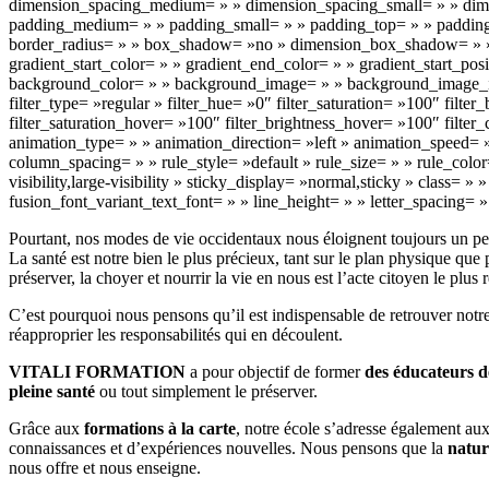
dimension_spacing_medium= » » dimension_spacing_small= » » dim
padding_medium= » » padding_small= » » padding_top= » » padding_r
border_radius= » » box_shadow= »no » dimension_box_shadow= » 
gradient_start_color= » » gradient_end_color= » » gradient_start_pos
background_color= » » background_image= » » background_image_id
filter_type= »regular » filter_hue= »0″ filter_saturation= »100″ filter
filter_saturation_hover= »100″ filter_brightness_hover= »100″ filter
animation_type= » » animation_direction= »left » animation_speed= »
column_spacing= » » rule_style= »default » rule_size= » » rule_col
visibility,large-visibility » sticky_display= »normal,sticky » class=
fusion_font_variant_text_font= » » line_height= » » letter_spacing= 
Pourtant, nos modes de vie occidentaux nous éloignent toujours un pe
La santé est notre bien le plus précieux, tant sur le plan physique q
préserver, la choyer et nourrir la vie en nous est l’acte citoyen le plu
C’est pourquoi nous pensons qu’il est indispensable de retrouver notr
réapproprier les responsabilités qui en découlent.
VITALI FORMATION
a pour objectif de former
des éducateurs d
pleine santé
ou tout simplement le préserver.
Grâce aux
formations à la carte
, notre école s’adresse également aux
connaissances et d’expériences nouvelles. Nous pensons que la
natur
nous offre et nous enseigne.