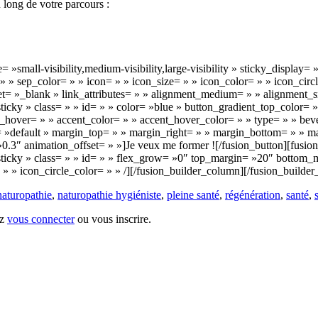
 long de votre parcours :
= »small-visibility,medium-visibility,large-visibility » sticky_displa
» sep_color= » » icon= » » icon_size= » » icon_color= » » icon_circle
target= »_blank » link_attributes= » » alignment_medium= » » alignmen
al,sticky » class= » » id= » » color= »blue » button_gradient_top_color
_hover= » » accent_color= » » accent_hover_color= » » type= » » beve
 »default » margin_top= » » margin_right= » » margin_bottom= » » mar
0.3″ animation_offset= » »]Je veux me former ![/fusion_button][fusio
mal,sticky » class= » » id= » » flex_grow= »0″ top_margin= »20″ botto
 » » icon_circle_color= » » /][/fusion_builder_column][/fusion_builder
naturopathie
,
naturopathie hygiéniste
,
pleine santé
,
régénération
,
santé
,
ez
vous connecter
ou vous inscrire.