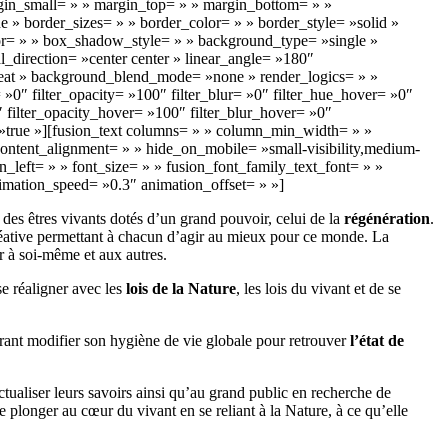
in_small= » » margin_top= » » margin_bottom= » »
» border_sizes= » » border_color= » » border_style= »solid »
 » » box_shadow_style= » » background_type= »single »
l_direction= »center center » linear_angle= »180″
eat » background_blend_mode= »none » render_logics= » »
a= »0″ filter_opacity= »100″ filter_blur= »0″ filter_hue_hover= »0″
″ filter_opacity_hover= »100″ filter_blur_hover= »0″
t= »true »][fusion_text columns= » » column_min_width= » »
content_alignment= » » hide_on_mobile= »small-visibility,medium-
in_left= » » font_size= » » fusion_font_family_text_font= » »
animation_speed= »0.3″ animation_offset= » »]
es êtres vivants dotés d’un grand pouvoir, celui de la
régénération
.
créative permettant à chacun d’agir au mieux pour ce monde. La
ir à soi-même et aux autres.
se réaligner avec les
lois de la Nature
, les lois du vivant et de se
ant modifier son hygiène de vie globale pour retrouver
l’état de
ctualiser leurs savoirs ainsi qu’au grand public en recherche de
e plonger au cœur du vivant en se reliant à la Nature, à ce qu’elle