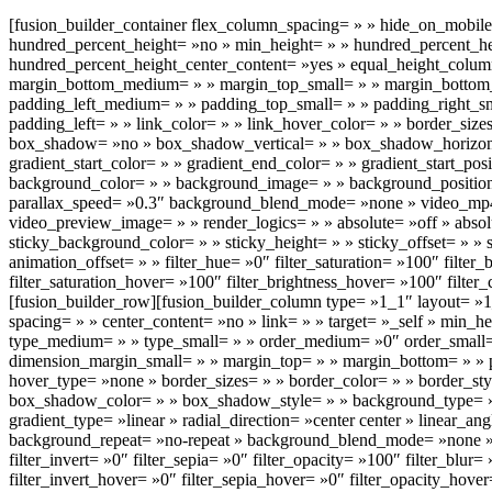
[fusion_builder_container flex_column_spacing= » » hide_on_mobile= »
hundred_percent_height= »no » min_height= » » hundred_percent_height
hundred_percent_height_center_content= »yes » equal_height_colum
margin_bottom_medium= » » margin_top_small= » » margin_bottom
padding_left_medium= » » padding_top_small= » » padding_right_sm
padding_left= » » link_color= » » link_hover_color= » » border_size
box_shadow= »no » box_shadow_vertical= » » box_shadow_horizon
gradient_start_color= » » gradient_end_color= » » gradient_start_pos
background_color= » » background_image= » » background_position=
parallax_speed= »0.3″ background_blend_mode= »none » video_mp4=
video_preview_image= » » render_logics= » » absolute= »off » absolut
sticky_background_color= » » sticky_height= » » sticky_offset= » » s
animation_offset= » » filter_hue= »0″ filter_saturation= »100″ filter_
filter_saturation_hover= »100″ filter_brightness_hover= »100″ filter
[fusion_builder_row][fusion_builder_column type= »1_1″ layout= »1_
spacing= » » center_content= »no » link= » » target= »_self » min_hei
type_medium= » » type_small= » » order_medium= »0″ order_small
dimension_margin_small= » » margin_top= » » margin_bottom= » » 
hover_type= »none » border_sizes= » » border_color= » » border_
box_shadow_color= » » box_shadow_style= » » background_type= »sin
gradient_type= »linear » radial_direction= »center center » linear
background_repeat= »no-repeat » background_blend_mode= »none » rend
filter_invert= »0″ filter_sepia= »0″ filter_opacity= »100″ filter_blu
filter_invert_hover= »0″ filter_sepia_hover= »0″ filter_opacity_hov