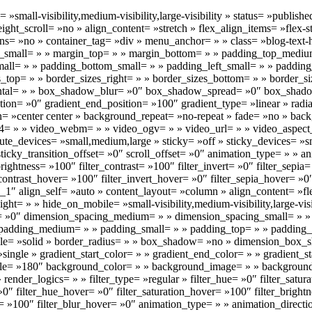
small-visibility,medium-visibility,large-visibility » status= »publis
_scroll= »no » align_content= »stretch » flex_align_items= »flex-star
ns= »no » container_tag= »div » menu_anchor= » » class= »blog-text
_small= » » margin_top= » » margin_bottom= » » padding_top_medi
all= » » padding_bottom_small= » » padding_left_small= » » padding
s_top= » » border_sizes_right= » » border_sizes_bottom= » » border_siz
tal= » » box_shadow_blur= »0″ box_shadow_spread= »0″ box_shadow
ition= »0″ gradient_end_position= »100″ gradient_type= »linear » radia
 »center center » background_repeat= »no-repeat » fade= »no » bac
 » » video_webm= » » video_ogv= » » video_url= » » video_aspect_
e_devices= »small,medium,large » sticky= »off » sticky_devices= »small-
ticky_transition_offset= »0″ scroll_offset= »0″ animation_type= » » a
brightness= »100″ filter_contrast= »100″ filter_invert= »0″ filter_sepia
_contrast_hover= »100″ filter_invert_hover= »0″ filter_sepia_hover= »0
1″ align_self= »auto » content_layout= »column » align_content= »flex
ght= » » hide_on_mobile= »small-visibility,medium-visibility,large-visi
= »0″ dimension_spacing_medium= » » dimension_spacing_small= » 
padding_medium= » » padding_small= » » padding_top= » » padding_r
style= »solid » border_radius= » » box_shadow= »no » dimension_b
gle » gradient_start_color= » » gradient_end_color= » » gradient_st
_angle= »180″ background_color= » » background_image= » » backgroun
er_logics= » » filter_type= »regular » filter_hue= »0″ filter_saturat
r= »0″ filter_hue_hover= »0″ filter_saturation_hover= »100″ filter_brig
er= »100″ filter_blur_hover= »0″ animation_type= » » animation_direct