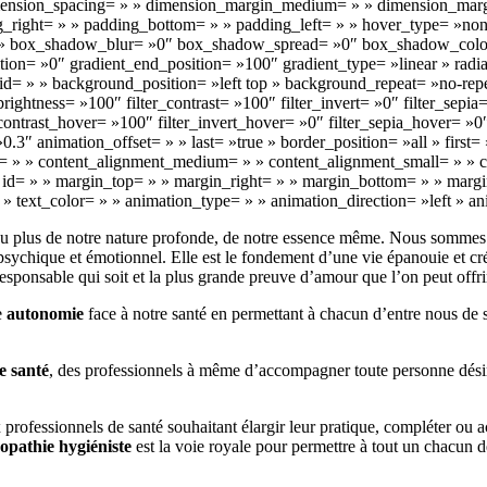
ension_spacing= » » dimension_margin_medium= » » dimension_marg
ight= » » padding_bottom= » » padding_left= » » hover_type= »none 
» box_shadow_blur= »0″ box_shadow_spread= »0″ box_shadow_color=
ition= »0″ gradient_end_position= »100″ gradient_type= »linear » radia
= » » background_position= »left top » background_repeat= »no-rep
_brightness= »100″ filter_contrast= »100″ filter_invert= »0″ filter_sepi
_contrast_hover= »100″ filter_invert_hover= »0″ filter_sepia_hover= »0
0.3″ animation_offset= » » last= »true » border_position= »all » firs
or= » » content_alignment_medium= » » content_alignment_small= » » 
 » » id= » » margin_top= » » margin_right= » » margin_bottom= » » marg
» » text_color= » » animation_type= » » animation_direction= »left » 
u plus de notre nature profonde, de notre essence même. Nous sommes d
ue psychique et émotionnel. Elle est le fondement d’une vie épanouie et 
s responsable qui soit et la plus grande preuve d’amour que l’on peut offr
e
autonomie
face à notre santé en permettant à chacun d’entre nous de 
e santé
, des professionnels à même d’accompagner toute personne désir
 professionnels de santé souhaitant élargir leur pratique, compléter ou a
opathie hygiéniste
est la voie royale pour permettre à tout un chacun d