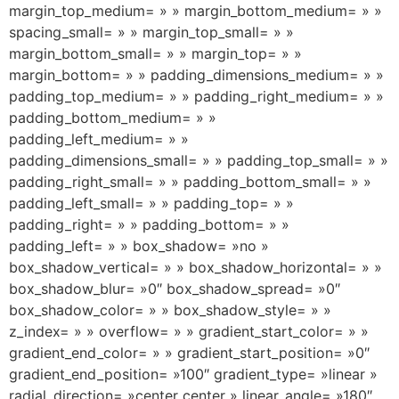
margin_top_medium= » » margin_bottom_medium= » »
spacing_small= » » margin_top_small= » »
margin_bottom_small= » » margin_top= » »
margin_bottom= » » padding_dimensions_medium= » »
padding_top_medium= » » padding_right_medium= » »
padding_bottom_medium= » »
padding_left_medium= » »
padding_dimensions_small= » » padding_top_small= » »
padding_right_small= » » padding_bottom_small= » »
padding_left_small= » » padding_top= » »
padding_right= » » padding_bottom= » »
padding_left= » » box_shadow= »no »
box_shadow_vertical= » » box_shadow_horizontal= » »
box_shadow_blur= »0″ box_shadow_spread= »0″
box_shadow_color= » » box_shadow_style= » »
z_index= » » overflow= » » gradient_start_color= » »
gradient_end_color= » » gradient_start_position= »0″
gradient_end_position= »100″ gradient_type= »linear »
radial_direction= »center center » linear_angle= »180″