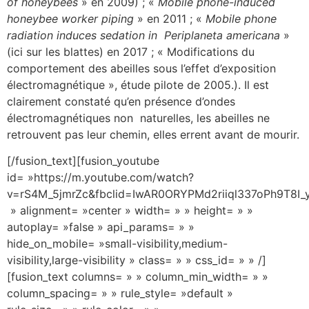
of honeybees
» en 2009) ; «
Mobile phone-induced
honeybee worker piping
» en 2011 ; «
Mobile phone
radiation induces sedation in Periplaneta americana
»
(ici sur les blattes) en 2017 ; « Modifications du
comportement des abeilles sous l’effet d’exposition
électromagnétique », étude pilote de 2005.). Il est
clairement constaté qu’en présence d’ondes
électromagnétiques non naturelles, les abeilles ne
retrouvent pas leur chemin, elles errent avant de mourir.
[/fusion_text][fusion_youtube
id= »https://m.youtube.com/watch?
v=rS4M_5jmrZc&fbclid=IwAR0ORYPMd2riiql337oPh9T8I
» alignment= »center » width= » » height= » »
autoplay= »false » api_params= » »
hide_on_mobile= »small-visibility,medium-
visibility,large-visibility » class= » » css_id= » » /]
[fusion_text columns= » » column_min_width= » »
column_spacing= » » rule_style= »default »