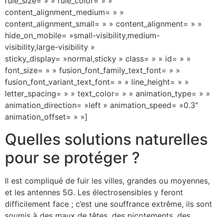
rule_size= » » rule_color= » »
content_alignment_medium= » »
content_alignment_small= » » content_alignment= » »
hide_on_mobile= »small-visibility,medium-
visibility,large-visibility »
sticky_display= »normal,sticky » class= » » id= » »
font_size= » » fusion_font_family_text_font= » »
fusion_font_variant_text_font= » » line_height= » »
letter_spacing= » » text_color= » » animation_type= » »
animation_direction= »left » animation_speed= »0.3″
animation_offset= » »]
Quelles solutions naturelles
pour se protéger ?
Il est compliqué de fuir les villes, grandes ou moyennes,
et les antennes 5G. Les électrosensibles y feront
difficilement face ; c’est une souffrance extrême, ils sont
soumis à des maux de têtes, des picotements, des