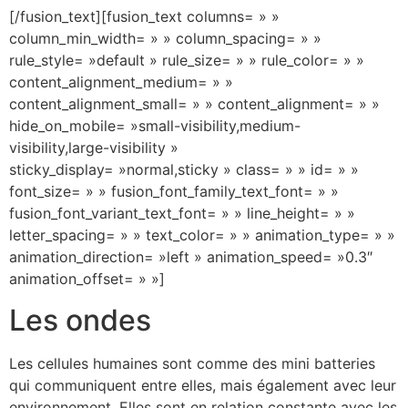
[/fusion_text][fusion_text columns= » »
column_min_width= » » column_spacing= » »
rule_style= »default » rule_size= » » rule_color= » »
content_alignment_medium= » »
content_alignment_small= » » content_alignment= » »
hide_on_mobile= »small-visibility,medium-
visibility,large-visibility »
sticky_display= »normal,sticky » class= » » id= » »
font_size= » » fusion_font_family_text_font= » »
fusion_font_variant_text_font= » » line_height= » »
letter_spacing= » » text_color= » » animation_type= » »
animation_direction= »left » animation_speed= »0.3″
animation_offset= » »]
Les ondes
Les cellules humaines sont comme des mini batteries
qui communiquent entre elles, mais également avec leur
environnement. Elles sont en relation constante avec les