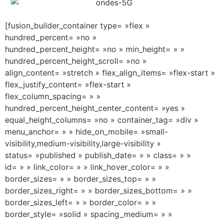
[fusion_builder_container type= »flex »
hundred_percent= »no »
hundred_percent_height= »no » min_height= » »
hundred_percent_height_scroll= »no »
align_content= »stretch » flex_align_items= »flex-start »
flex_justify_content= »flex-start »
flex_column_spacing= » »
hundred_percent_height_center_content= »yes »
equal_height_columns= »no » container_tag= »div »
menu_anchor= » » hide_on_mobile= »small-
visibility,medium-visibility,large-visibility »
status= »published » publish_date= » » class= » »
id= » » link_color= » » link_hover_color= » »
border_sizes= » » border_sizes_top= » »
border_sizes_right= » » border_sizes_bottom= » »
border_sizes_left= » » border_color= » »
border_style= »solid » spacing_medium= » »