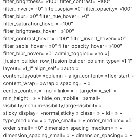
filter_brightness= »100″ filter_contrast= »100″
filter_invert= »0″ filter_sepia= »0″ filter_opacity= »100″
filter_blur= »0″ filter_hue_hover= »0″
filter_saturation_hover= »100″
filter_brightness_hover= »100″
filter_contrast_hover= »100″ filter_invert_hover= »0″
filter_sepia_hover= »0″ filter_opacity_hover= »100″
filter_blur_hover= »0″ admin_toggled= »no »]
[fusion_builder_row][fusion_builder_column type= »1_1″
layout= »1_1″ align_self= »auto »
content_layout= »column » align_content= »flex-start »
content_wrap= »wrap » spacing= » »
center_content= »no » link= » » target= »_self »
min_height= » » hide_on_mobile= »small-
visibility,medium-visibility,large-visibility »
sticky_display= »normal,sticky » class= » » id= » »
type_medium= » » type_small= » » order_medium= »0″
order_small= »0″ dimension_spacing_medium= » »
dimension_spacing_small= » » dimension_spacing= » »