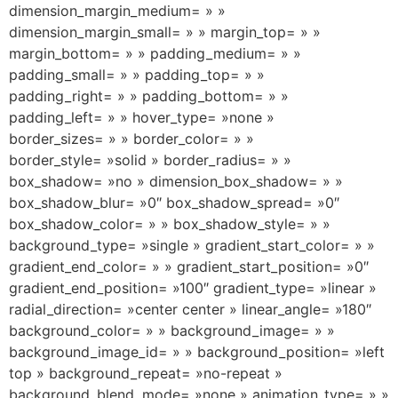
dimension_margin_medium= » »
dimension_margin_small= » » margin_top= » »
margin_bottom= » » padding_medium= » »
padding_small= » » padding_top= » »
padding_right= » » padding_bottom= » »
padding_left= » » hover_type= »none »
border_sizes= » » border_color= » »
border_style= »solid » border_radius= » »
box_shadow= »no » dimension_box_shadow= » »
box_shadow_blur= »0″ box_shadow_spread= »0″
box_shadow_color= » » box_shadow_style= » »
background_type= »single » gradient_start_color= » »
gradient_end_color= » » gradient_start_position= »0″
gradient_end_position= »100″ gradient_type= »linear »
radial_direction= »center center » linear_angle= »180″
background_color= » » background_image= » »
background_image_id= » » background_position= »left
top » background_repeat= »no-repeat »
background_blend_mode= »none » animation_type= » »