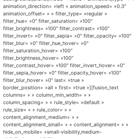
animation_direction= »left » animation_speed= »0.3″
animation_offset= » » filter_type= »regular »
filter_hue= »0″ filter_saturation= »100″
filter_brightness= »100″ filter_contrast= »100″
filter_invert= »0″ filter_sepia= »0″ filter_opacity= »100″
filter_blur= »0″ filter_hue_hover= »0″
filter_saturation_hover= »100″
filter_brightness_hover= »100″
filter_contrast_hover= »100″ filter_invert_hover= »0″
filter_sepia_hover= »0″ filter_opacity_hover= »100″
filter_blur_hover= »0″ last= »true »
border_position= »all » first= »true »][fusion_text
columns= » » column_min_width= » »
column_spacing= » » rule_style= »default »
rule_size= » » rule_color= » »
content_alignment_medium= » »
content_alignment_small= » » content_alignment= » »
hide_on_mobile= »small-visibility,medium-