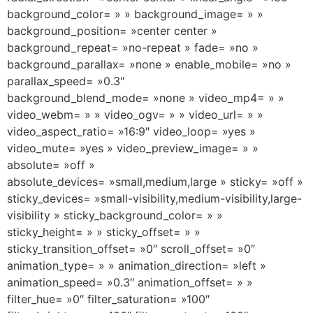
background_color= » » background_image= » »
background_position= »center center »
background_repeat= »no-repeat » fade= »no »
background_parallax= »none » enable_mobile= »no »
parallax_speed= »0.3″
background_blend_mode= »none » video_mp4= » »
video_webm= » » video_ogv= » » video_url= » »
video_aspect_ratio= »16:9″ video_loop= »yes »
video_mute= »yes » video_preview_image= » »
absolute= »off »
absolute_devices= »small,medium,large » sticky= »off »
sticky_devices= »small-visibility,medium-visibility,large-
visibility » sticky_background_color= » »
sticky_height= » » sticky_offset= » »
sticky_transition_offset= »0″ scroll_offset= »0″
animation_type= » » animation_direction= »left »
animation_speed= »0.3″ animation_offset= » »
filter_hue= »0″ filter_saturation= »100″