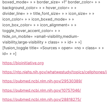
boxed_mode= » » border_size= »1″ border_color= » »
background_color= » » hover_color= » »
divider_line= » » title_font_size= » » icon_size= » »
icon_color= » » icon_boxed_mode= » »
icon_box_color= » » icon_alignment= » »
toggle_hover_accent_color= » »
hide_on_mobile= »small-visibility,medium-
visibility,large-visibility » class= » » id= » »]
[fusion_toggle title= »Sources » open= »no » class= » »
id= » »]
https://bioinitiative.org
https://ntp.niehs.nih.gov/whatwestudy/topics/cellphones/
https://pubmed.ncbi.nlm.nih.gov/29530389/
https://pubmed.ncbi.nlm.nih.gov/10757046/
https://pubmed.ncbi.nlm.nih.gov/28818275/