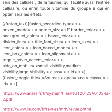
sein des cellules ; de la taurine, qui facilite aussi l’entrée
cellulaire, ou enfin toute vitamine du groupe B qui en
optimisera les effets.
[/fusion_text][fusion_accordion type= » »
boxed_mode= » » border_size= »1″ border_color= » »
background_color= » » hover_color= » »
divider_line= » » title_font_size= » » icon_size= » »
icon_color= » » icon_boxed_mode= » »
icon_box_color= » » icon_alignment= » »
toggle_hover_accent_color= » »
hide_on_mobile= »small-visibility,medium-
visibility,large-visibility » class= » » id= » »]
[fusion_toggle title= »Sources » open= »no » class= » »
id= » »]
https://www.anses.fr/fr/system/files/NUT2012SA0103Ra-
2.pdf
https://www.jle.com/fr/revues/mrh/revue.phtml