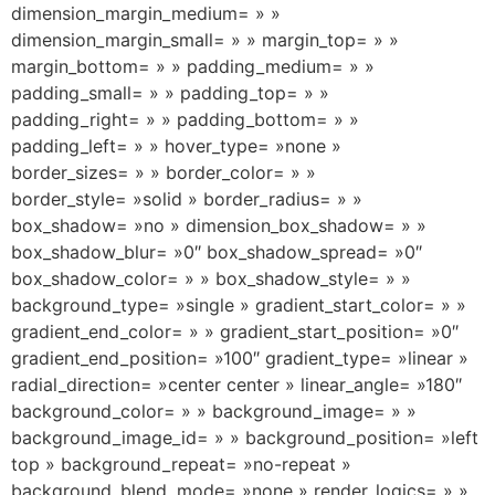
dimension_margin_medium= » »
dimension_margin_small= » » margin_top= » »
margin_bottom= » » padding_medium= » »
padding_small= » » padding_top= » »
padding_right= » » padding_bottom= » »
padding_left= » » hover_type= »none »
border_sizes= » » border_color= » »
border_style= »solid » border_radius= » »
box_shadow= »no » dimension_box_shadow= » »
box_shadow_blur= »0″ box_shadow_spread= »0″
box_shadow_color= » » box_shadow_style= » »
background_type= »single » gradient_start_color= » »
gradient_end_color= » » gradient_start_position= »0″
gradient_end_position= »100″ gradient_type= »linear »
radial_direction= »center center » linear_angle= »180″
background_color= » » background_image= » »
background_image_id= » » background_position= »left
top » background_repeat= »no-repeat »
background_blend_mode= »none » render_logics= » »