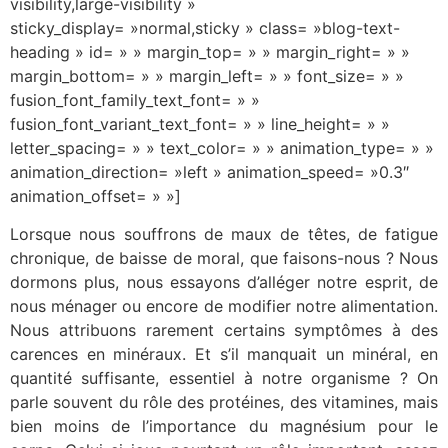
visibility,large-visibility »
sticky_display= »normal,sticky » class= »blog-text-
heading » id= » » margin_top= » » margin_right= » »
margin_bottom= » » margin_left= » » font_size= » »
fusion_font_family_text_font= » »
fusion_font_variant_text_font= » » line_height= » »
letter_spacing= » » text_color= » » animation_type= » »
animation_direction= »left » animation_speed= »0.3″
animation_offset= » »]
Lorsque nous souffrons de maux de têtes, de fatigue
chronique, de baisse de moral, que faisons-nous ? Nous
dormons plus, nous essayons d’alléger notre esprit, de
nous ménager ou encore de modifier notre alimentation.
Nous attribuons rarement certains symptômes à des
carences en minéraux. Et s’il manquait un minéral, en
quantité suffisante, essentiel à notre organisme ? On
parle souvent du rôle des protéines, des vitamines, mais
bien moins de l’importance du magnésium pour le