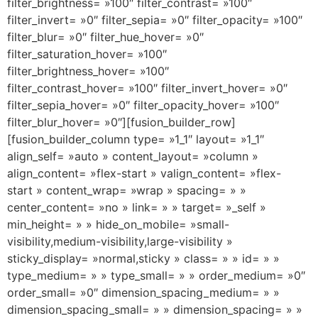
filter_brightness= »100″ filter_contrast= »100″
filter_invert= »0″ filter_sepia= »0″ filter_opacity= »100″
filter_blur= »0″ filter_hue_hover= »0″
filter_saturation_hover= »100″
filter_brightness_hover= »100″
filter_contrast_hover= »100″ filter_invert_hover= »0″
filter_sepia_hover= »0″ filter_opacity_hover= »100″
filter_blur_hover= »0″][fusion_builder_row]
[fusion_builder_column type= »1_1″ layout= »1_1″
align_self= »auto » content_layout= »column »
align_content= »flex-start » valign_content= »flex-
start » content_wrap= »wrap » spacing= » »
center_content= »no » link= » » target= »_self »
min_height= » » hide_on_mobile= »small-
visibility,medium-visibility,large-visibility »
sticky_display= »normal,sticky » class= » » id= » »
type_medium= » » type_small= » » order_medium= »0″
order_small= »0″ dimension_spacing_medium= » »
dimension_spacing_small= » » dimension_spacing= » »