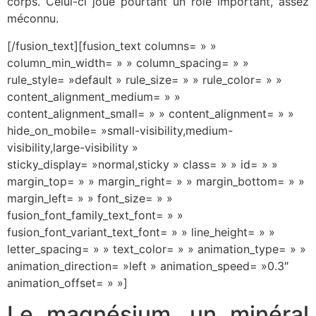
corps. Celui-ci joue pourtant un rôle important, assez
méconnu.
[/fusion_text][fusion_text columns= » »
column_min_width= » » column_spacing= » »
rule_style= »default » rule_size= » » rule_color= » »
content_alignment_medium= » »
content_alignment_small= » » content_alignment= » »
hide_on_mobile= »small-visibility,medium-
visibility,large-visibility »
sticky_display= »normal,sticky » class= » » id= » »
margin_top= » » margin_right= » » margin_bottom= » »
margin_left= » » font_size= » »
fusion_font_family_text_font= » »
fusion_font_variant_text_font= » » line_height= » »
letter_spacing= » » text_color= » » animation_type= » »
animation_direction= »left » animation_speed= »0.3″
animation_offset= » »]
Le magnésium, un minéral