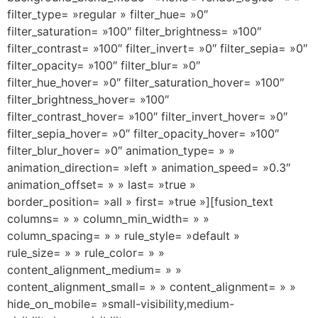
filter_type= »regular » filter_hue= »0″
filter_saturation= »100″ filter_brightness= »100″
filter_contrast= »100″ filter_invert= »0″ filter_sepia= »0″
filter_opacity= »100″ filter_blur= »0″
filter_hue_hover= »0″ filter_saturation_hover= »100″
filter_brightness_hover= »100″
filter_contrast_hover= »100″ filter_invert_hover= »0″
filter_sepia_hover= »0″ filter_opacity_hover= »100″
filter_blur_hover= »0″ animation_type= » »
animation_direction= »left » animation_speed= »0.3″
animation_offset= » » last= »true »
border_position= »all » first= »true »][fusion_text
columns= » » column_min_width= » »
column_spacing= » » rule_style= »default »
rule_size= » » rule_color= » »
content_alignment_medium= » »
content_alignment_small= » » content_alignment= » »
hide_on_mobile= »small-visibility,medium-