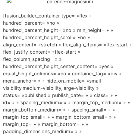
[fusion_builder_container type= »flex »
hundred_percent= »no »
hundred_percent_height= »no » min_height= » »
hundred_percent_height_scroll= »no »
align_content= »stretch » flex_align_items= »flex-start »
flex_justify_content= »flex-start »
flex_column_spacing= » »
hundred_percent_height_center_content= »yes »
equal_height_columns= »no » container_tag= »div »
menu_anchor= » » hide_on_mobile= »small-
visibility,medium-visibility,large-visibility »
status= »published » publish_date= » » class= » »
id= » » spacing_medium= » » margin_top_medium= » »
margin_bottom_medium= » » spacing_small= » »
margin_top_small= » » margin_bottom_small= » »
margin_top= » » margin_bottom= » »
padding_dimensions_medium= » »