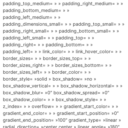
padding_top_medium= » » padding_right_medium= » »
padding_bottom_medium= » »
padding_left_medium= » »
padding_dimensions_small= » » padding_top_small= » »
padding_right_small= » » padding_bottom_small= » »
padding_left_small= » » padding_top= » »
padding_right= » » padding_bottom= » »
padding_left= » » link_color= » » link_hover_color= » »
border_sizes= » » border_sizes_top= » »
border_sizes_right= » » border_sizes_bottom= » »
border_sizes_left= » » border_color= » »
border_style= »solid » box_shadow= »no »
box_shadow_vertical= » » box_shadow_horizontal= » »
box_shadow_blur= »0″ box_shadow_spread= »0″
box_shadow_color= » » box_shadow_style= » »
z_index= » » overflow= » » gradient_start_color= » »
gradient_end_color= » » gradient_start_position= »0″
gradient_end_position= »100″ gradient_type= »linear »
radial_direction= »center center » linear_angle= »180″