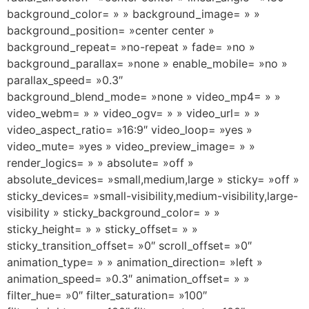
background_color= » » background_image= » »
background_position= »center center »
background_repeat= »no-repeat » fade= »no »
background_parallax= »none » enable_mobile= »no »
parallax_speed= »0.3″
background_blend_mode= »none » video_mp4= » »
video_webm= » » video_ogv= » » video_url= » »
video_aspect_ratio= »16:9″ video_loop= »yes »
video_mute= »yes » video_preview_image= » »
render_logics= » » absolute= »off »
absolute_devices= »small,medium,large » sticky= »off »
sticky_devices= »small-visibility,medium-visibility,large-
visibility » sticky_background_color= » »
sticky_height= » » sticky_offset= » »
sticky_transition_offset= »0″ scroll_offset= »0″
animation_type= » » animation_direction= »left »
animation_speed= »0.3″ animation_offset= » »
filter_hue= »0″ filter_saturation= »100″