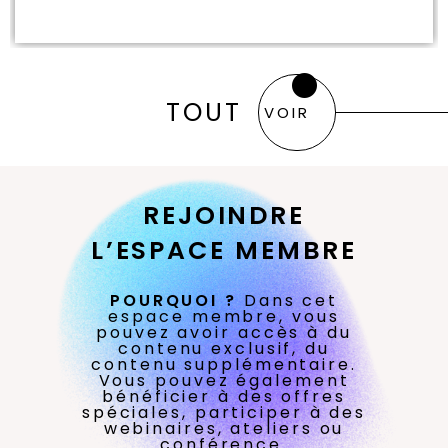
TOUT
VOIR
REJOINDRE
L’ESPACE MEMBRE
POURQUOI ?
Dans cet
espace membre, vous
pouvez avoir accès à du
contenu exclusif, du
contenu supplémentaire.
Vous pouvez également
bénéficier à des offres
spéciales, participer à des
webinaires, ateliers ou
conférence.