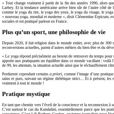
« Tout change vraiment à partir de la fin des années 1990, alors que 
Larbey. Et la tendance américaine arrive bien sûr de l’autre côté de
comme le yoga du rire, le yoga des yeux, le yoga du visage, le yoga de
« nouveau yoga, mondial et moderne », dixit Clémentine Erpicum, est
sociales et est pratiqué partout en France.
Plus qu’un sport, une philosophie de vie
Depuis 2020, il fait religion dans le monde entier, avec plus de 300
reconversions actuelles, parmi d’autres métiers du bien-être et du dév
« Le yoga répond précisément au besoin de retrouver du temps pour soi
apporte aux pratiquants un équilibre dans ce monde vacillant : voilà
de 99, les attentats, la situation actuelle ainsi que le réchauffement cli
Perdurent cependant certains
a priori
, comme l’image d’une pratique 
sains et purs, suivant un régime diététique strict… Et à présent, les 
vraiment à tout le monde !
Pratique mystique
En tant que chemin vers l’éveil de la conscience et la reconnexion à soi
C’est surtout le cas du Kundalini, essentiellement parce que les prat
conscience. C’est Lili Barbery-Coulon, ancienne journaliste pour
Vog