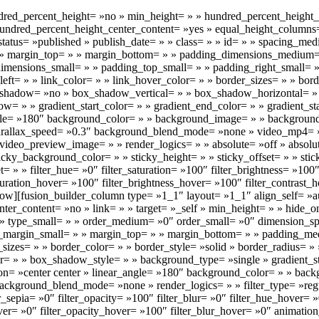
dred_percent_height= »no » min_height= » » hundred_percent_height_sc
 » hundred_percent_height_center_content= »yes » equal_height_column
ty » status= »published » publish_date= » » class= » » id= » » spaci
» » margin_top= » » margin_bottom= » » padding_dimensions_medium
ensions_small= » » padding_top_small= » » padding_right_small= » 
ft= » » link_color= » » link_hover_color= » » border_sizes= » » bord
 box_shadow= »no » box_shadow_vertical= » » box_shadow_horizontal
= » » gradient_start_color= » » gradient_end_color= » » gradient_st
_angle= »180″ background_color= » » background_image= » » backgroun
parallax_speed= »0.3″ background_blend_mode= »none » video_mp4= 
ideo_preview_image= » » render_logics= » » absolute= »off » absolut
» sticky_background_color= » » sticky_height= » » sticky_offset= » » sti
 » » filter_hue= »0″ filter_saturation= »100″ filter_brightness= »100″ f
saturation_hover= »100″ filter_brightness_hover= »100″ filter_contrast_
row][fusion_builder_column type= »1_1″ layout= »1_1″ align_self= »au
er_content= »no » link= » » target= »_self » min_height= » » hide_on_m
 » » type_small= » » order_medium= »0″ order_small= »0″ dimension_
margin_small= » » margin_top= » » margin_bottom= » » padding_medi
_sizes= » » border_color= » » border_style= »solid » border_radius
» box_shadow_style= » » background_type= »single » gradient_start
ction= »center center » linear_angle= »180″ background_color= » » b
ackground_blend_mode= »none » render_logics= » » filter_type= »regula
ter_sepia= »0″ filter_opacity= »100″ filter_blur= »0″ filter_hue_hover=
hover= »0″ filter_opacity_hover= »100″ filter_blur_hover= »0″ animatio