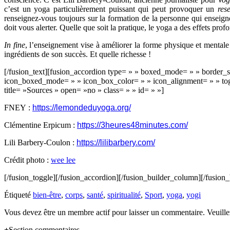
c’est un yoga particulièrement puissant qui peut provoquer un
rese
renseignez-vous toujours sur la formation de la personne qui enseigne
doit vous alerter. Quelle que soit la pratique, le yoga a des effets profo
In fine
, l’enseignement vise à améliorer la forme physique et mentale 
ingrédients de son succès. Et quelle richesse !
[/fusion_text][fusion_accordion type= » » boxed_mode= » » border_si
icon_boxed_mode= » » icon_box_color= » » icon_alignment= » » toggle
title= »Sources » open= »no » class= » » id= » »]
FNEY :
https://lemondeduyoga.org/
Clémentine Erpicum :
https://3heures48minutes.com/
Lili Barbery-Coulon :
https://lilibarbery.com/
Crédit photo :
wee lee
[/fusion_toggle][/fusion_accordion][/fusion_builder_column][/fusion_
Étiqueté
bien-être
,
corps
,
santé
,
spiritualité
,
Sport
,
yoga
,
yogi
Vous devez être un membre actif pour laisser un commentaire. Veuill
Section commentaires