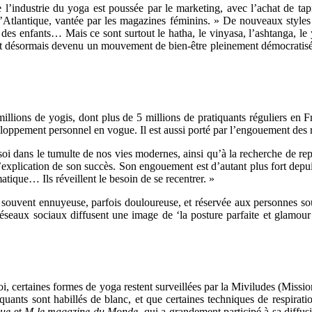
l’industrie du yoga est poussée par le marketing, avec l’achat de tapi
 l’Atlantique, vantée par les magazines féminins. » De nouveaux styles
s enfants… Mais ce sont surtout le hatha, le vinyasa, l’ashtanga, le yin 
 désormais devenu un mouvement de bien-être pleinement démocratisé. Le
 millions de yogis, dont plus de 5 millions de pratiquants réguliers 
eloppement personnel en vogue. Il est aussi porté par l’engouement des 
 dans le tumulte de nos vies modernes, ainsi qu’à la recherche de repè
 l’explication de son succès. Son engouement est d’autant plus fort de
matique… Ils réveillent le besoin de se recentrer. »
souvent ennuyeuse, parfois douloureuse, et réservée aux personnes sou
réseaux sociaux diffusent une image de ‘la posture parfaite et glamour’
, certaines formes de yoga restent surveillées par la Miviludes (Mission i
iquants sont habillés de blanc, et que certaines techniques de respirat
ue
et
M le magazine du Monde
, qui a grandement participé à sa diffu