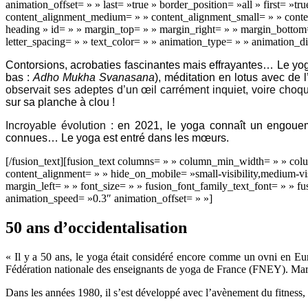
animation_offset= » » last= »true » border_position= »all » first= »
content_alignment_medium= » » content_alignment_small= » » content_a
heading » id= » » margin_top= » » margin_right= » » margin_bottom= 
letter_spacing= » » text_color= » » animation_type= » » animation_di
Contorsions, acrobaties fascinantes mais effrayantes… Le yoga
bas :
Adho Mukha Svanasana
), méditation en lotus avec de
observait ses adeptes d’un œil carrément inquiet, voire choqu
sur sa planche à clou !
Incroyable évolution :
en 2021, le yoga connaît un engoueme
connues… Le yoga est entré dans les mœurs.
[/fusion_text][fusion_text columns= » » column_min_width= » » colu
content_alignment= » » hide_on_mobile= »small-visibility,medium-visi
margin_left= » » font_size= » » fusion_font_family_text_font= » » fu
animation_speed= »0.3″ animation_offset= » »]
50 ans d’occidentalisation
« Il y a 50 ans, le yoga était considéré encore comme un ovni en Eur
Fédération nationale des enseignants de yoga de France (FNEY). Mari
Dans les années 1980, il s’est développé avec l’avènement du fitness, 