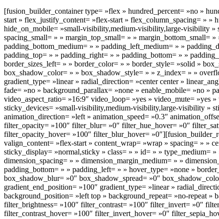
[fusion_builder_container type= »flex » hundred_percent= »no » hun
start » flex_justify_content= »flex-start » flex_column_spacing= »
hide_on_mobile= »small-visibility,medium-visibility,large-visibili
spacing_small= » » margin_top_small= » » margin_bottom_small= 
padding_bottom_medium= » » padding_left_medium= » » padding_dim
padding_top= » » padding_right= » » padding_bottom= » » padding_le
border_sizes_left= » » border_color= » » border_style= »solid »
box_shadow_color= » » box_shadow_style= » » z_index= » » overflow
gradient_type= »linear » radial_direction= »center center » linear
fade= »no » background_parallax= »none » enable_mobile= »no » 
video_aspect_ratio= »16:9″ video_loop= »yes » video_mute= »yes » v
sticky_devices= »small-visibility,medium-visibility,large-visibility 
animation_direction= »left » animation_speed= »0.3″ animation_offset=
filter_opacity= »100″ filter_blur= »0″ filter_hue_hover= »0″ filter_
filter_opacity_hover= »100″ filter_blur_hover= »0″][fusion_builder_
valign_content= »flex-start » content_wrap= »wrap » spacing= » » cent
sticky_display= »normal,sticky » class= » » id= » » type_medium=
dimension_spacing= » » dimension_margin_medium= » » dimension_
padding_bottom= » » padding_left= » » hover_type= »none » border
box_shadow_blur= »0″ box_shadow_spread= »0″ box_shadow_color= » 
gradient_end_position= »100″ gradient_type= »linear » radial_dire
background_position= »left top » background_repeat= »no-repeat » b
filter_brightness= »100″ filter_contrast= »100″ filter_invert= »0″ fil
filter_contrast_hover= »100″ filter_invert_hover= »0″ filter_sepia_