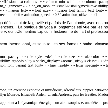
true »][fusion_text columns= » » column_min_width= » » column_spacing=
lignment= » » hide_on_mobile= »small-visibility,medium-visibility,lar
» » margin_left= » » font_size= » » fusion_font_family_text_font= » »
rection= »left » animation_speed= »0.3″ animation_offset= » »]
 défie la loi de la gravité et parfois de l’anatomie, avec des p
 l’encens… La pratique du yoga a longtemps été vue par les no
é », écrit Clémentine Erpicum, historienne de l’art et profess
nt international, et sous toutes ses formes :
hatha, vinyasa
mn_spacing= » » rule_style= »default » rule_size= » » rule_color= »
bility,large-visibility » sticky_display= »normal,sticky » class= » » 
sion_font_variant_text_font= » » line_height= » » letter_spacing= » » 
ope, un exercice exotique et mystérieux, réservé aux hippies baba-cool
lyn Monroe, Elizabeth Arden, Ursula Andress, puis les Beatles, Madonn
apportant à la dynamique énergique un atout souplesse, une détente profo