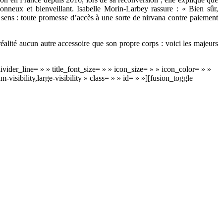
onneux et bienveillant. Isabelle Morin-Larbey rassure : « Bien sûr,
n sens : toute promesse d’accès à une sorte de nirvana contre paiement
réalité aucun autre accessoire que son propre corps : voici les majeurs
ider_line= » » title_font_size= » » icon_size= » » icon_color= » »
ibility,large-visibility » class= » » id= » »][fusion_toggle