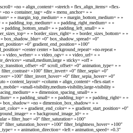
roll= »no » align_content= »stretch » flex_align_items= »flex-
s= »no » container_tag= »div » menu_anchor= » »
ng_medium= » » margin_top_medium= » » margin_bottom_medium= » »
= » » padding_top_medium= » » padding_right_medium= » »
» padding_bottom_small= » » padding_left_small= » »
er_sizes_top= » » border_sizes_right= » » border_sizes_bottom= » »
= » » box_shadow_blur= »0″ box_shadow_spread= »0″
art_position= »0″ gradient_end_position= »100″
d_position= »center center » background_repeat= »no-repeat »
» » video_webm= » » video_ogv= » » video_url= » »
e_devices= »small,medium,large » sticky= »off »
cky_transition_offset= »0″ scroll_offset= »0″ animation_type= » »
ilter_contrast= »100″ filter_invert= »0″ filter_sepia= »0″
hover= »100″ filter_invert_hover= »0″ filter_sepia_hover= »0″
to » content_layout= »column » align_content= »flex-start »
obile= »small-visibility,medium-visibility,large-visibility »
spacing_medium= » » dimension_spacing_small= » »
um= » » padding_small= » » padding_top= » » padding_right= » »
= » » box_shadow= »no » dimension_box_shadow= » »
_color= » » gradient_end_color= » » gradient_start_position= »0″
ackground_image= » » background_image_id= » »
r » filter_hue= »0″ filter_saturation= »100″
 »0″ filter_saturation_hover= »100″ filter_brightness_hover= »100″
n_type= » » animation_direction= »left » animation_speed= »0.3″