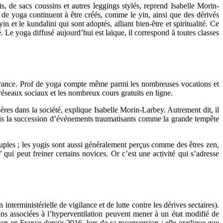
s, de sacs coussins et autres leggings stylés, reprend Isabelle Morin-
 de yoga continuent à être créés, comme le yin, ainsi que des dérivés
et le kundalini qui sont adoptés, alliant bien-être et spiritualité. Ce
 yoga diffusé aujourd’hui est laïque, il correspond à toutes classes
en France. Prof de yoga compte même parmi les nombreuses vocations et
réseaux sociaux et les nombreux cours gratuits en ligne.
res dans la société, explique Isabelle Morin-Larbey. Autrement dit, il
puis la succession d’événements traumatisants comme la grande tempête
ples ; les yogis sont aussi généralement perçus comme des êtres zen,
 qui peut freiner certains novices. Or c’est une activité qui s’adresse
nterministérielle de vigilance et de lutte contre les dérives sectaires).
ions associées à l’hyperventilation peuvent mener à un état modifié de
sion en France depuis 2016, lors de sa reconversion ; elle explique que