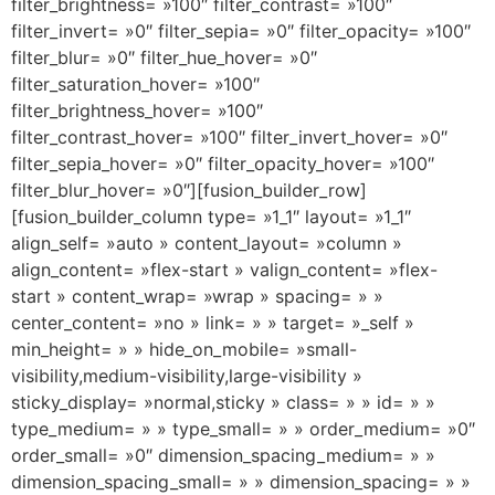
filter_brightness= »100″ filter_contrast= »100″
filter_invert= »0″ filter_sepia= »0″ filter_opacity= »100″
filter_blur= »0″ filter_hue_hover= »0″
filter_saturation_hover= »100″
filter_brightness_hover= »100″
filter_contrast_hover= »100″ filter_invert_hover= »0″
filter_sepia_hover= »0″ filter_opacity_hover= »100″
filter_blur_hover= »0″][fusion_builder_row]
[fusion_builder_column type= »1_1″ layout= »1_1″
align_self= »auto » content_layout= »column »
align_content= »flex-start » valign_content= »flex-
start » content_wrap= »wrap » spacing= » »
center_content= »no » link= » » target= »_self »
min_height= » » hide_on_mobile= »small-
visibility,medium-visibility,large-visibility »
sticky_display= »normal,sticky » class= » » id= » »
type_medium= » » type_small= » » order_medium= »0″
order_small= »0″ dimension_spacing_medium= » »
dimension_spacing_small= » » dimension_spacing= » »