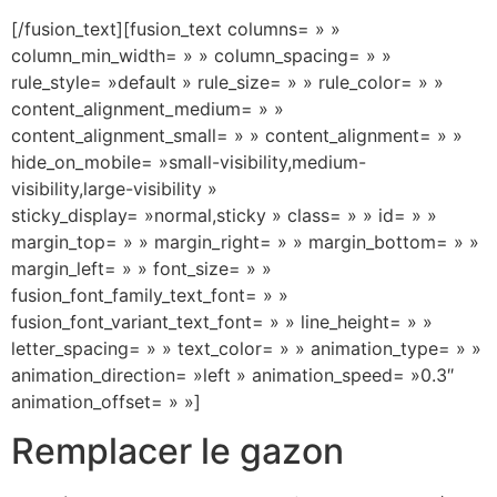
[/fusion_text][fusion_text columns= » »
column_min_width= » » column_spacing= » »
rule_style= »default » rule_size= » » rule_color= » »
content_alignment_medium= » »
content_alignment_small= » » content_alignment= » »
hide_on_mobile= »small-visibility,medium-
visibility,large-visibility »
sticky_display= »normal,sticky » class= » » id= » »
margin_top= » » margin_right= » » margin_bottom= » »
margin_left= » » font_size= » »
fusion_font_family_text_font= » »
fusion_font_variant_text_font= » » line_height= » »
letter_spacing= » » text_color= » » animation_type= » »
animation_direction= »left » animation_speed= »0.3″
animation_offset= » »]
Remplacer le gazon