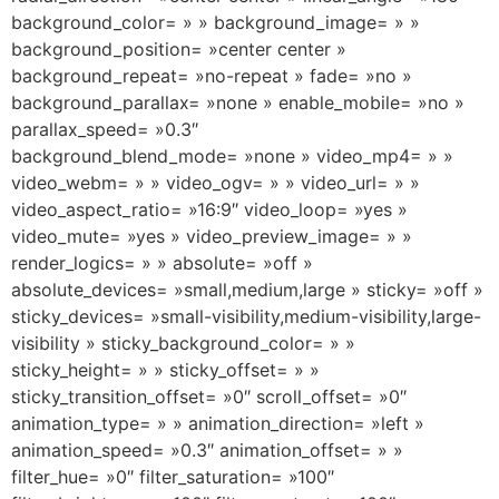
background_color= » » background_image= » »
background_position= »center center »
background_repeat= »no-repeat » fade= »no »
background_parallax= »none » enable_mobile= »no »
parallax_speed= »0.3″
background_blend_mode= »none » video_mp4= » »
video_webm= » » video_ogv= » » video_url= » »
video_aspect_ratio= »16:9″ video_loop= »yes »
video_mute= »yes » video_preview_image= » »
render_logics= » » absolute= »off »
absolute_devices= »small,medium,large » sticky= »off »
sticky_devices= »small-visibility,medium-visibility,large-
visibility » sticky_background_color= » »
sticky_height= » » sticky_offset= » »
sticky_transition_offset= »0″ scroll_offset= »0″
animation_type= » » animation_direction= »left »
animation_speed= »0.3″ animation_offset= » »
filter_hue= »0″ filter_saturation= »100″