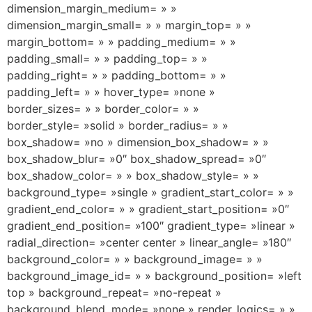
dimension_margin_medium= » »
dimension_margin_small= » » margin_top= » »
margin_bottom= » » padding_medium= » »
padding_small= » » padding_top= » »
padding_right= » » padding_bottom= » »
padding_left= » » hover_type= »none »
border_sizes= » » border_color= » »
border_style= »solid » border_radius= » »
box_shadow= »no » dimension_box_shadow= » »
box_shadow_blur= »0″ box_shadow_spread= »0″
box_shadow_color= » » box_shadow_style= » »
background_type= »single » gradient_start_color= » »
gradient_end_color= » » gradient_start_position= »0″
gradient_end_position= »100″ gradient_type= »linear »
radial_direction= »center center » linear_angle= »180″
background_color= » » background_image= » »
background_image_id= » » background_position= »left
top » background_repeat= »no-repeat »
background_blend_mode= »none » render_logics= » »