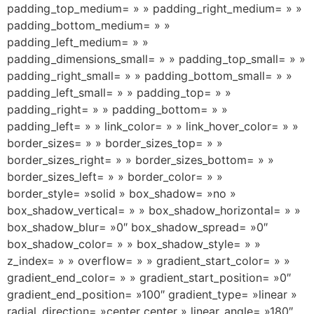
padding_top_medium= » » padding_right_medium= » »
padding_bottom_medium= » »
padding_left_medium= » »
padding_dimensions_small= » » padding_top_small= » »
padding_right_small= » » padding_bottom_small= » »
padding_left_small= » » padding_top= » »
padding_right= » » padding_bottom= » »
padding_left= » » link_color= » » link_hover_color= » »
border_sizes= » » border_sizes_top= » »
border_sizes_right= » » border_sizes_bottom= » »
border_sizes_left= » » border_color= » »
border_style= »solid » box_shadow= »no »
box_shadow_vertical= » » box_shadow_horizontal= » »
box_shadow_blur= »0″ box_shadow_spread= »0″
box_shadow_color= » » box_shadow_style= » »
z_index= » » overflow= » » gradient_start_color= » »
gradient_end_color= » » gradient_start_position= »0″
gradient_end_position= »100″ gradient_type= »linear »
radial_direction= »center center » linear_angle= »180″