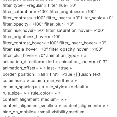
filter_type= »regular » filter_hue= »0″
filter_saturation= »100″ filter_brightness= »100″
filter_contrast= »100″ filter_invert= »0″ filter_sepia= »0″
filter_opacity= »100″ filter_blur= »0″
filter_hue_hover= »0″ filter_saturation_hover= »100″
filter_brightness_hover= »100″
filter_contrast_hover= »100″ filter_invert_hover= »0″
filter_sepia_hover= »0″ filter_opacity_hover= »100″
filter_blur_hover= »0″ animation_type= » »
animation_direction= »left » animation_speed= »0.3″
animation_offset= » » last= »true »
border_position= »all » first= »true »][fusion_text
columns= » » column_min_width= » »
column_spacing= » » rule_style= »default »
rule_size= » » rule_color= » »
content_alignment_medium= » »
content_alignment_small= » » content_alignment= » »
hide_on_mobile= »small-visibility,medium-