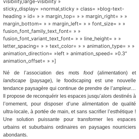
visibility,large-visibility »
sticky_display= »normal,sticky » class= »blog-text-
heading » id= » » margin_top= » » margin_right= » »
margin_bottom= » » margin_left= » » font_size= » »
fusion_font_family_text_font= » »
fusion_font_variant_text_font= » » line_height= » »
letter_spacing= » » text_color= » » animation_type= » »
animation_direction= »left » animation_speed= »0.3″
animation_offset= » »]
Né de l’association des mots
f
ood
(alimentation) et
l
andscape
(paysage), le foodscaping est une nouvelle
tendance paysagère qui continue de prendre de l’ampleur…
Il
propose de reconquérir les espaces jusqu’alors destinés à
l’ornement, pour disposer d’une alimentation de qualité
ultra-locale, à portée de main, et sans sacrifier l’esthétique !
Une solution puissante pour transformer les espaces
urbains et suburbains ordinaires en paysages nourriciers
abondants.