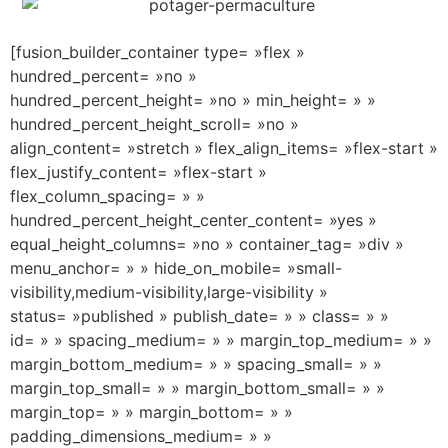
[fusion_builder_container type= »flex »
hundred_percent= »no »
hundred_percent_height= »no » min_height= » »
hundred_percent_height_scroll= »no »
align_content= »stretch » flex_align_items= »flex-start »
flex_justify_content= »flex-start »
flex_column_spacing= » »
hundred_percent_height_center_content= »yes »
equal_height_columns= »no » container_tag= »div »
menu_anchor= » » hide_on_mobile= »small-
visibility,medium-visibility,large-visibility »
status= »published » publish_date= » » class= » »
id= » » spacing_medium= » » margin_top_medium= » »
margin_bottom_medium= » » spacing_small= » »
margin_top_small= » » margin_bottom_small= » »
margin_top= » » margin_bottom= » »
padding_dimensions_medium= » »