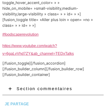
toggle_hover_accent_color= » »
hide_on_mobile= »small-visibility,medium-
visibility,large-visibility » class= » » id= » »]
[fusion_toggle title= »Aller plus loin » open= »no »
class= » » id= » »]
#foodscaperevolution
https://www.youtube.com/watch?
v=6gaLvVhd7ZY&ab_channel=TEDxTalks
[/fusion_toggle][/fusion_accordion]
[/fusion_builder_column][/fusion_builder_row]
[/fusion_builder_container]
Section commentaires
JE PARTAGE