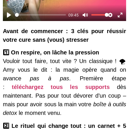
09:45
Play
Mute
Settings
Ente
Avant de commencer : 3 clés pour réussir
votre cure sans (vous) stresser
1️⃣ On respire, on lâche la pression
Vouloir tout faire, tout vite ? Un classique ! 🌪️
Amy vous le dit : la magie opère quand on
avance
pas à pas
. Première étape
:
téléchargez tous les supports
dès
maintenant. Pas pour tout dévorer d’un coup –
mais pour avoir sous la main votre
boîte à outils
detox
le moment venu.
2️⃣ Le rituel qui change tout : un carnet + 5