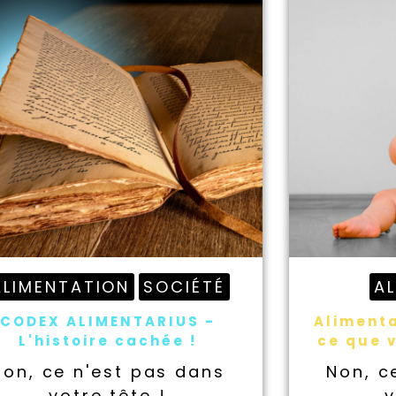
ALIMENTATION
SOCIÉTÉ
A
CODEX ALIMENTARIUS -
Alimenta
L'histoire cachée !
ce que v
Non, ce n'est pas dans
Non, c
votre tête !
v