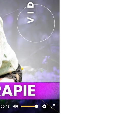
50:18
Mute
Settings
Enter fullscreen