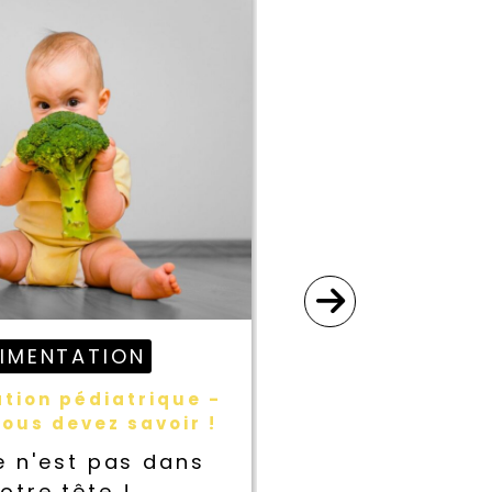
LIMENTATION
SAN
tion pédiatrique -
Cancer, erran
ous devez savoir !
et vérité nue 
intég
e n'est pas dans
Non, ce n'es
otre tête !