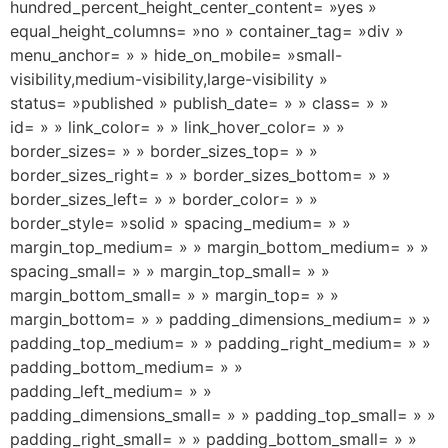
hundred_percent_height_center_content= »yes »
equal_height_columns= »no » container_tag= »div »
menu_anchor= » » hide_on_mobile= »small-
visibility,medium-visibility,large-visibility »
status= »published » publish_date= » » class= » »
id= » » link_color= » » link_hover_color= » »
border_sizes= » » border_sizes_top= » »
border_sizes_right= » » border_sizes_bottom= » »
border_sizes_left= » » border_color= » »
border_style= »solid » spacing_medium= » »
margin_top_medium= » » margin_bottom_medium= » »
spacing_small= » » margin_top_small= » »
margin_bottom_small= » » margin_top= » »
margin_bottom= » » padding_dimensions_medium= » »
padding_top_medium= » » padding_right_medium= » »
padding_bottom_medium= » »
padding_left_medium= » »
padding_dimensions_small= » » padding_top_small= » »
padding_right_small= » » padding_bottom_small= » »