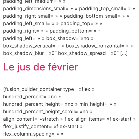
padding_left_medium= » »
padding_dimensions_small= » » padding_top_small= » »
padding_right_small= » » padding_bottom_small= » »
padding_left_small= » » padding_top= » »
padding_right= » » padding_bottom= » »
padding_left= » » box_shadow= »no »
box_shadow_vertical= » » box_shadow_horizontal= » »
box_shadow_blur= »0″ box_shadow_spread= »0″ […]
Le jus de février
[fusion_builder_container type= »flex »
hundred_percent= »no »
hundred_percent_height= »no » min_height= » »
hundred_percent_height_scroll= »no »
align_content= »stretch » flex_align_items= »flex-start »
flex_justify_content= »flex-start »
flex_column_spacing= » »