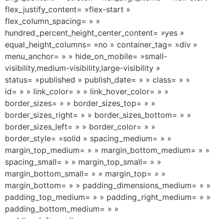
flex_justify_content= »flex-start »
flex_column_spacing= » »
hundred_percent_height_center_content= »yes »
equal_height_columns= »no » container_tag= »div »
menu_anchor= » » hide_on_mobile= »small-
visibility,medium-visibility,large-visibility »
status= »published » publish_date= » » class= » »
id= » » link_color= » » link_hover_color= » »
border_sizes= » » border_sizes_top= » »
border_sizes_right= » » border_sizes_bottom= » »
border_sizes_left= » » border_color= » »
border_style= »solid » spacing_medium= » »
margin_top_medium= » » margin_bottom_medium= » »
spacing_small= » » margin_top_small= » »
margin_bottom_small= » » margin_top= » »
margin_bottom= » » padding_dimensions_medium= » »
padding_top_medium= » » padding_right_medium= » »
padding_bottom_medium= » »