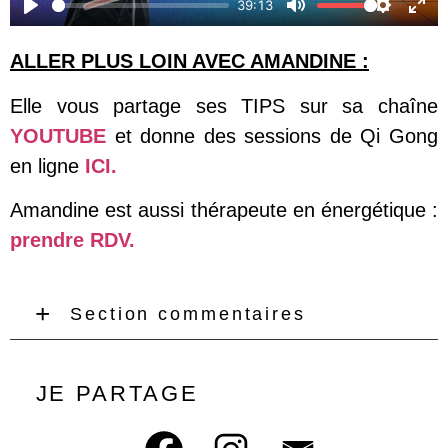
39:13
Play
Mute
Settings
Ente
ALLER PLUS LOIN AVEC AMANDINE :
Elle vous partage ses TIPS sur sa chaîne
YOUTUBE
et donne des sessions de Qi Gong
en ligne
ICI.
Amandine est aussi thérapeute en énergétique :
prendre RDV.
Section commentaires
JE PARTAGE