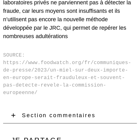
laboratoires privés ne parviennent pas à détecter la
fraude, car leurs moyens sont insuffisants et ils
n’utilisent pas encore la nouvelle méthode
développée par le JRC, qui permet de repérer les
nombreuses adultérations
SOURCE:
https://www.foodwatch.org/fr/communiques-
de-presse/2023/un-miel-sur-deux-importe-
en-europe-serait-frauduleux-et-souvent-
pas-detecte-revele-la-commission-
europeenne/
Section commentaires