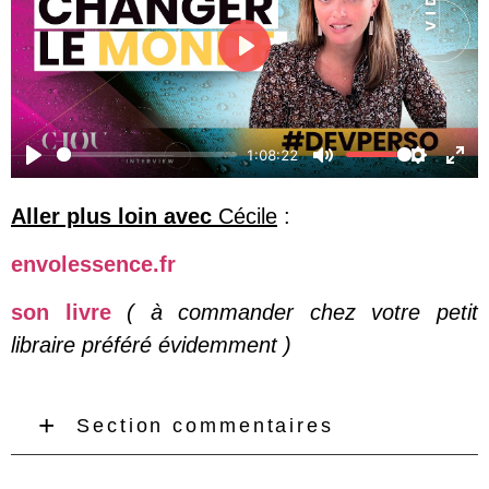
Play
1:08:22
Play
Mute
Settings
Ente
Aller plus loin avec
Cécile
:
envolessence.fr
son livre
( à commander chez votre petit
libraire préféré évidemment )
Section commentaires