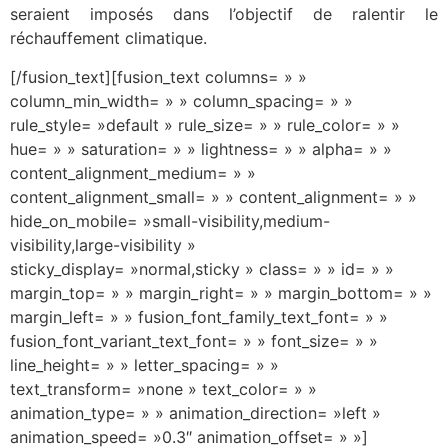
seraient imposés dans l’objectif de ralentir le
réchauffement climatique.
[/fusion_text][fusion_text columns= » »
column_min_width= » » column_spacing= » »
rule_style= »default » rule_size= » » rule_color= » »
hue= » » saturation= » » lightness= » » alpha= » »
content_alignment_medium= » »
content_alignment_small= » » content_alignment= » »
hide_on_mobile= »small-visibility,medium-
visibility,large-visibility »
sticky_display= »normal,sticky » class= » » id= » »
margin_top= » » margin_right= » » margin_bottom= » »
margin_left= » » fusion_font_family_text_font= » »
fusion_font_variant_text_font= » » font_size= » »
line_height= » » letter_spacing= » »
text_transform= »none » text_color= » »
animation_type= » » animation_direction= »left »
animation_speed= »0.3″ animation_offset= » »]