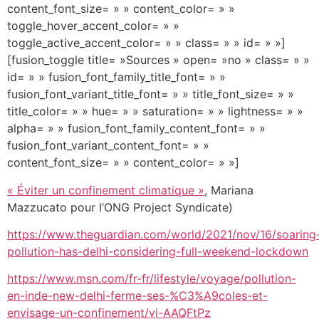
content_font_size= » » content_color= » »
toggle_hover_accent_color= » »
toggle_active_accent_color= » » class= » » id= » »]
[fusion_toggle title= »Sources » open= »no » class= » »
id= » » fusion_font_family_title_font= » »
fusion_font_variant_title_font= » » title_font_size= » »
title_color= » » hue= » » saturation= » » lightness= » »
alpha= » » fusion_font_family_content_font= » »
fusion_font_variant_content_font= » »
content_font_size= » » content_color= » »]
« Éviter un confinement climatique »
, Mariana
Mazzucato pour l’ONG Project Syndicate)
https://www.theguardian.com/world/2021/nov/16/soaring
pollution-has-delhi-considering-full-weekend-lockdown
https://www.msn.com/fr-fr/lifestyle/voyage/pollution-
en-inde-new-delhi-ferme-ses-%C3%A9coles-et-
envisage-un-confinement/vi-AAQFtPz