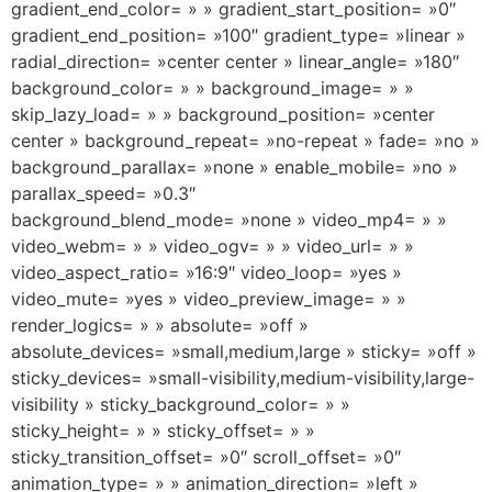
gradient_end_color= » » gradient_start_position= »0″
gradient_end_position= »100″ gradient_type= »linear »
radial_direction= »center center » linear_angle= »180″
background_color= » » background_image= » »
skip_lazy_load= » » background_position= »center
center » background_repeat= »no-repeat » fade= »no »
background_parallax= »none » enable_mobile= »no »
parallax_speed= »0.3″
background_blend_mode= »none » video_mp4= » »
video_webm= » » video_ogv= » » video_url= » »
video_aspect_ratio= »16:9″ video_loop= »yes »
video_mute= »yes » video_preview_image= » »
render_logics= » » absolute= »off »
absolute_devices= »small,medium,large » sticky= »off »
sticky_devices= »small-visibility,medium-visibility,large-
visibility » sticky_background_color= » »
sticky_height= » » sticky_offset= » »
sticky_transition_offset= »0″ scroll_offset= »0″
animation_type= » » animation_direction= »left »