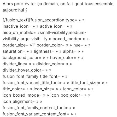
Alors pour éviter ça demain, on fait quoi tous ensemble,
aujourd’hui ?
[/fusion_text][fusion_accordion type= » »
inactive_icon= » » active_icon= » »
hide_on_mobile= »small-visibility,medium-
visibility,large-visibility » boxed_mode= » »
border_size= »1″ border_color= » » hue= » »
saturation= » » lightness= » » alpha= » »
background_color= » » hover_color= » »
divider_line= » » divider_color= » »
divider_hover_color= » »
fusion_font_family_title_font= » »
fusion_font_variant_title_font= » » title_font_size= » »
title_color= » » icon_size= » » icon_color= » »
icon_boxed_mode= » » icon_box_color= » »
icon_alignment= » »
fusion_font_family_content_font= » »
fusion_font_variant_content_font= » »