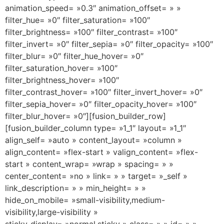
animation_speed= »0.3″ animation_offset= » »
filter_hue= »0″ filter_saturation= »100″
filter_brightness= »100″ filter_contrast= »100″
filter_invert= »0″ filter_sepia= »0″ filter_opacity= »100″
filter_blur= »0″ filter_hue_hover= »0″
filter_saturation_hover= »100″
filter_brightness_hover= »100″
filter_contrast_hover= »100″ filter_invert_hover= »0″
filter_sepia_hover= »0″ filter_opacity_hover= »100″
filter_blur_hover= »0″][fusion_builder_row]
[fusion_builder_column type= »1_1″ layout= »1_1″
align_self= »auto » content_layout= »column »
align_content= »flex-start » valign_content= »flex-
start » content_wrap= »wrap » spacing= » »
center_content= »no » link= » » target= »_self »
link_description= » » min_height= » »
hide_on_mobile= »small-visibility,medium-
visibility,large-visibility »
sticky_display= »normal,sticky » class= » » id= » »