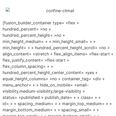
[fusion_builder_container type= »flex »
hundred_percent= »no »
hundred_percent_height= »no »
min_height_medium= » » min_height_small= » »
min_height= » » hundred_percent_height_scroll= »no »
align_content= »stretch » flex_align_items= »flex-start »
flex_justify_content= »flex-start »
flex_column_spacing= » »
hundred_percent_height_center_content= »yes »
equal_height_columns= »no » container_tag= »div »
menu_anchor= » » hide_on_mobile= »small-
visibility,medium-visibility,large-visibility »
status= »published » publish_date= » » class= » »
id= » » spacing_medium= » » margin_top_medium= » »
margin_bottom_medium= » » spacing_small= » »
margin_top_small= » » margin_bottom_small= » »