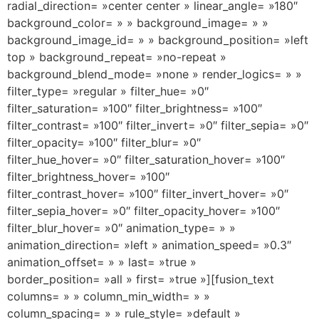
radial_direction= »center center » linear_angle= »180″
background_color= » » background_image= » »
background_image_id= » » background_position= »left
top » background_repeat= »no-repeat »
background_blend_mode= »none » render_logics= » »
filter_type= »regular » filter_hue= »0″
filter_saturation= »100″ filter_brightness= »100″
filter_contrast= »100″ filter_invert= »0″ filter_sepia= »0″
filter_opacity= »100″ filter_blur= »0″
filter_hue_hover= »0″ filter_saturation_hover= »100″
filter_brightness_hover= »100″
filter_contrast_hover= »100″ filter_invert_hover= »0″
filter_sepia_hover= »0″ filter_opacity_hover= »100″
filter_blur_hover= »0″ animation_type= » »
animation_direction= »left » animation_speed= »0.3″
animation_offset= » » last= »true »
border_position= »all » first= »true »][fusion_text
columns= » » column_min_width= » »
column_spacing= » » rule_style= »default »