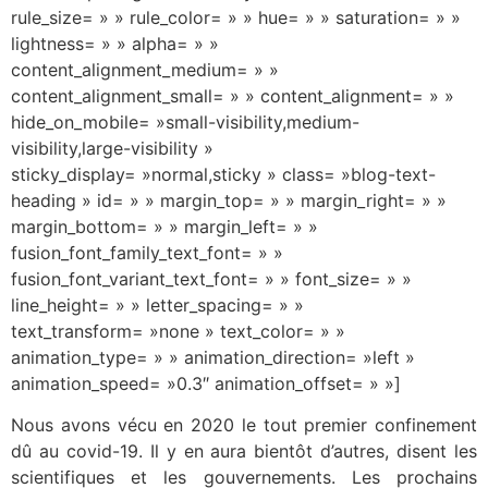
rule_size= » » rule_color= » » hue= » » saturation= » »
lightness= » » alpha= » »
content_alignment_medium= » »
content_alignment_small= » » content_alignment= » »
hide_on_mobile= »small-visibility,medium-
visibility,large-visibility »
sticky_display= »normal,sticky » class= »blog-text-
heading » id= » » margin_top= » » margin_right= » »
margin_bottom= » » margin_left= » »
fusion_font_family_text_font= » »
fusion_font_variant_text_font= » » font_size= » »
line_height= » » letter_spacing= » »
text_transform= »none » text_color= » »
animation_type= » » animation_direction= »left »
animation_speed= »0.3″ animation_offset= » »]
Nous avons vécu en 2020 le tout premier confinement
dû au covid-19. Il y en aura bientôt d’autres, disent les
scientifiques et les gouvernements. Les prochains