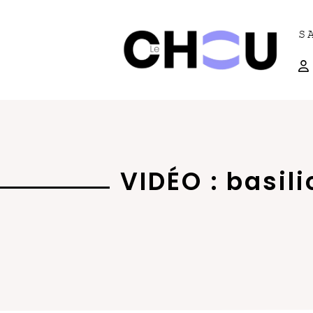
S
VIDÉO : basil