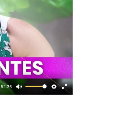
52:36
Mute
Settings
Enter fullscreen