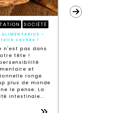
NTATION
SOCIÉTÉ
ALIMENT
 ALIMENTARIUS -
Alimentation p
stoire cachée !
ce que vous de
e n'est pas dans
Non, ce n'es
otre tête !
votre t
persensibilité
L'hypersen
imentaire et
alimenta
ionnelle ronge
émotionnel
up plus de monde
beaucoup plu
 ne le pense. La
qu'on ne le
té intestinale...
porosité int