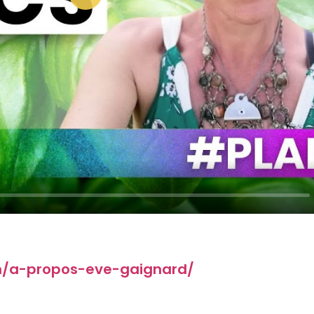
Play
m/a-propos-eve-gaignard/