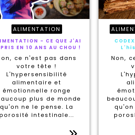
ALIMENTATION
ALIME
IMENTATION - CE QUE J'AI
CODEX
PRIS EN 10 ANS AU CHOU !
L'hi
Non, ce n'est pas dans
Non, c
votre tête !
v
L'hypersensibilité
L'hy
alimentaire et
al
émotionnelle ronge
émot
eaucoup plus de monde
beauco
qu'on ne le pense. La
qu'on
porosité intestinale...
porosi