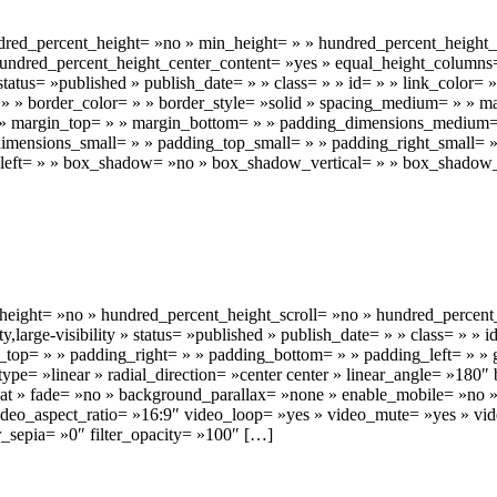
dred_percent_height= »no » min_height= » » hundred_percent_height_sc
 » hundred_percent_height_center_content= »yes » equal_height_column
» status= »published » publish_date= » » class= » » id= » » link_color=
ft= » » border_color= » » border_style= »solid » spacing_medium= »
» » margin_top= » » margin_bottom= » » padding_dimensions_medium
ensions_small= » » padding_top_small= » » padding_right_small= » 
g_left= » » box_shadow= »no » box_shadow_vertical= » » box_shado
_height= »no » hundred_percent_height_scroll= »no » hundred_percent
,large-visibility » status= »published » publish_date= » » class= » » 
top= » » padding_right= » » padding_bottom= » » padding_left= » » g
_type= »linear » radial_direction= »center center » linear_angle= »1
eat » fade= »no » background_parallax= »none » enable_mobile= »no
eo_aspect_ratio= »16:9″ video_loop= »yes » video_mute= »yes » video
ter_sepia= »0″ filter_opacity= »100″ […]