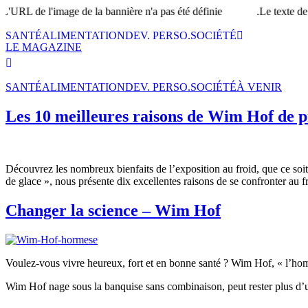
L de l'image de la bannière n'a pas été définie.
Le texte de la b
SANTÉ
ALIMENTATION
DEV. PERSO.
SOCIÉTÉ
LE MAGAZINE
SANTÉ
ALIMENTATION
DEV. PERSO.
SOCIÉTÉ
À VENIR
Les 10 meilleures raisons de Wim Hof de p
Découvrez les nombreux bienfaits de l’exposition au froid, que ce so
de glace », nous présente dix excellentes raisons de se confronter au f
Changer la science – Wim Hof
Voulez-vous vivre heureux, fort et en bonne santé ? Wim Hof, « l’hom
Wim Hof nage sous la banquise sans combinaison, peut rester plus d