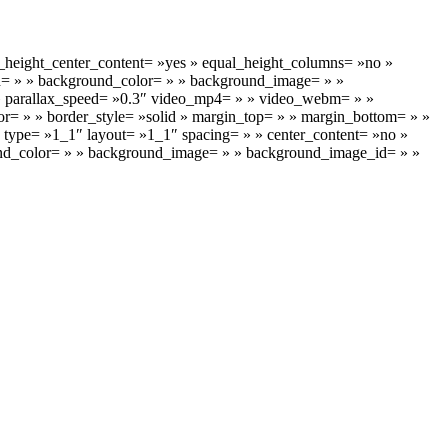
_height_center_content= »yes » equal_height_columns= »no »
» id= » » background_color= » » background_image= » »
 » parallax_speed= »0.3″ video_mp4= » » video_webm= » »
r= » » border_style= »solid » margin_top= » » margin_bottom= » »
 type= »1_1″ layout= »1_1″ spacing= » » center_content= »no »
kground_color= » » background_image= » » background_image_id= » »