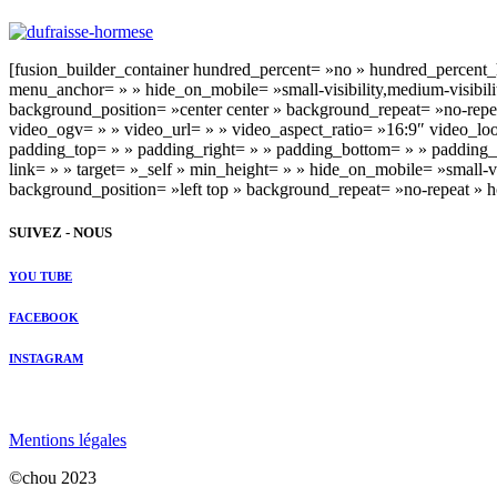
[fusion_builder_container hundred_percent= »no » hundred_percent
menu_anchor= » » hide_on_mobile= »small-visibility,medium-visibilit
background_position= »center center » background_repeat= »no-rep
video_ogv= » » video_url= » » video_aspect_ratio= »16:9″ video_lo
padding_top= » » padding_right= » » padding_bottom= » » padding_l
link= » » target= »_self » min_height= » » hide_on_mobile= »small-v
background_position= »left top » background_repeat= »no-repeat »
SUIVEZ - NOUS
YOU TUBE
FACEBOOK
INSTAGRAM
Mentions légales
©chou 2023