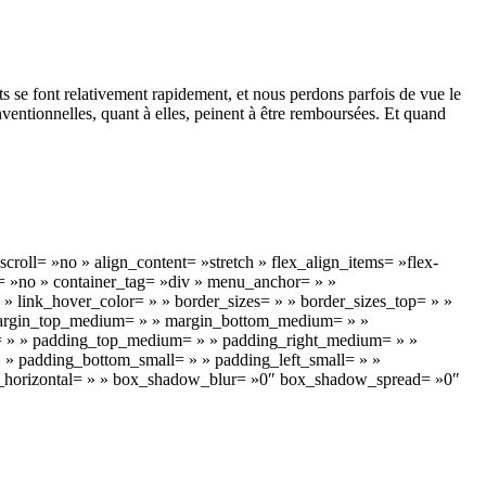
s se font relativement rapidement, et nous perdons parfois de vue le
ventionnelles, quant à elles, peinent à être remboursées. Et quand
roll= »no » align_content= »stretch » flex_align_items= »flex-
s= »no » container_tag= »div » menu_anchor= » »
 » » link_hover_color= » » border_sizes= » » border_sizes_top= » »
 » margin_top_medium= » » margin_bottom_medium= » »
= » » padding_top_medium= » » padding_right_medium= » »
» padding_bottom_small= » » padding_left_small= » »
w_horizontal= » » box_shadow_blur= »0″ box_shadow_spread= »0″