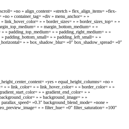
roll= »no » align_content= »stretch » flex_align_items= »flex-
s= »no » container_tag= »div » menu_anchor= » »
 » » link_hover_color= » » border_sizes= » » border_sizes_top= » »
 » margin_top_medium= » » margin_bottom_medium= » »
= » » padding_top_medium= » » padding_right_medium= » »
» padding_bottom_small= » » padding_left_small= » »
w_horizontal= » » box_shadow_blur= »0″ box_shadow_spread= »0″
_height_center_content= »yes » equal_height_columns= »no »
id= » » link_color= » » link_hover_color= » » border_color= » »
radient_start_color= » » gradient_end_color= » »
80″ background_color= » » background_image= » »
 » parallax_speed= »0.3″ background_blend_mode= »none »
_preview_image= » » filter_hue= »0″ filter_saturation= »100″