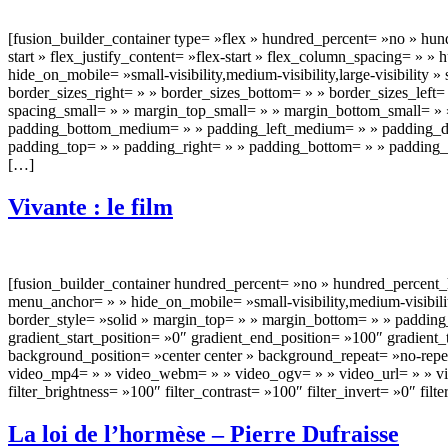
[fusion_builder_container type= »flex » hundred_percent= »no » hun
start » flex_justify_content= »flex-start » flex_column_spacing= »
hide_on_mobile= »small-visibility,medium-visibility,large-visibility 
border_sizes_right= » » border_sizes_bottom= » » border_sizes_le
spacing_small= » » margin_top_small= » » margin_bottom_small= 
padding_bottom_medium= » » padding_left_medium= » » padding_dim
padding_top= » » padding_right= » » padding_bottom= » » paddin
[…]
Vivante : le film
[fusion_builder_container hundred_percent= »no » hundred_percent
menu_anchor= » » hide_on_mobile= »small-visibility,medium-visibility
border_style= »solid » margin_top= » » margin_bottom= » » padding_
gradient_start_position= »0″ gradient_end_position= »100″ gradient
background_position= »center center » background_repeat= »no-rep
video_mp4= » » video_webm= » » video_ogv= » » video_url= » » vid
filter_brightness= »100″ filter_contrast= »100″ filter_invert= »0″ fil
La loi de l’hormèse – Pierre Dufraisse