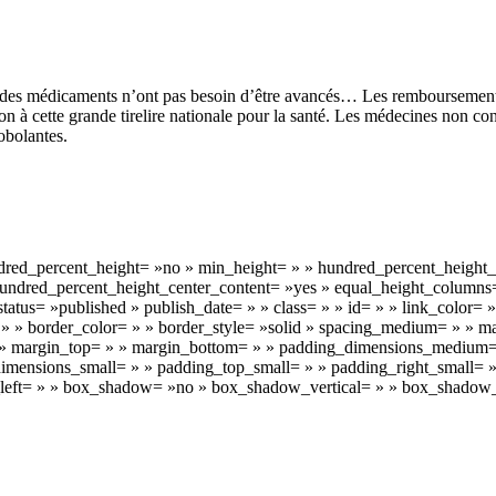
oût des médicaments n’ont pas besoin d’être avancés… Les remboursement
n à cette grande tirelire nationale pour la santé. Les médecines non con
robolantes.
dred_percent_height= »no » min_height= » » hundred_percent_height_sc
 » hundred_percent_height_center_content= »yes » equal_height_column
» status= »published » publish_date= » » class= » » id= » » link_color=
ft= » » border_color= » » border_style= »solid » spacing_medium= »
» » margin_top= » » margin_bottom= » » padding_dimensions_medium
ensions_small= » » padding_top_small= » » padding_right_small= » 
g_left= » » box_shadow= »no » box_shadow_vertical= » » box_shado