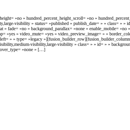
_height= »no » hundred_percent_height_scroll= »no » hundred_percent
y,large-visibility » status= »published » publish_date= » » class= » 
eat » fade= »no » background_parallax= »none » enable_mobile= »no
op= »yes » video_mute= »yes » video_preview_image= » » border_colo
eft= » » type= »legacy »][fusion_builder_row][fusion_builder_column
isibility,medium-visibility,large-visibility » class= » » id= » » bac
 hover_type= »none » […]