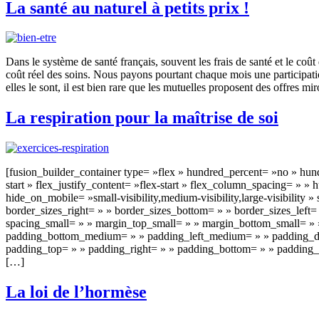
La santé au naturel à petits prix !
Dans le système de santé français, souvent les frais de santé et le c
coût réel des soins. Nous payons pourtant chaque mois une participatio
elles le sont, il est bien rare que les mutuelles proposent des offres mi
La respiration pour la maîtrise de soi
[fusion_builder_container type= »flex » hundred_percent= »no » hun
start » flex_justify_content= »flex-start » flex_column_spacing= »
hide_on_mobile= »small-visibility,medium-visibility,large-visibility 
border_sizes_right= » » border_sizes_bottom= » » border_sizes_le
spacing_small= » » margin_top_small= » » margin_bottom_small= 
padding_bottom_medium= » » padding_left_medium= » » padding_dim
padding_top= » » padding_right= » » padding_bottom= » » paddin
[…]
La loi de l’hormèse