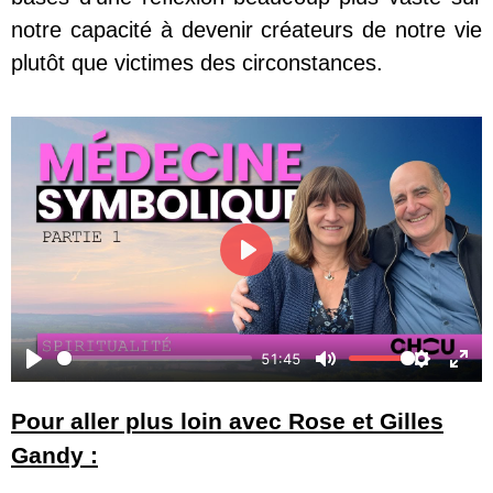
notre capacité à devenir créateurs de notre vie
plutôt que victimes des circonstances.
Play
51:45
Play
Mute
Settings
Ente
Pour aller plus loin avec Rose et Gilles
Gandy :