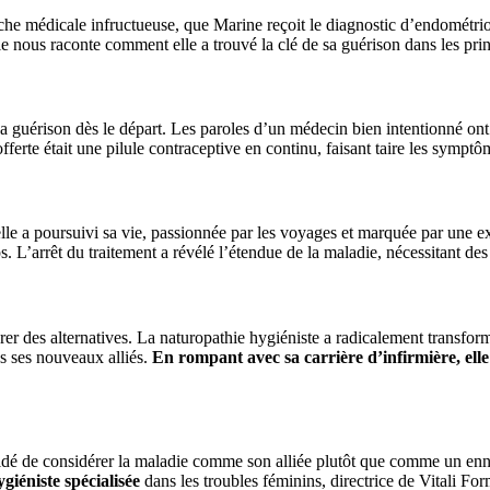
erche médicale infructueuse, que Marine reçoit le diagnostic d’endomét
e nous raconte comment elle a trouvé la clé de sa guérison dans les prin
 guérison dès le départ. Les paroles d’un médecin bien intentionné ont 
fferte était une pilule contraceptive en continu, faisant taire les symptô
e, elle a poursuivi sa vie, passionnée par les voyages et marquée par 
ps. L’arrêt du traitement a révélé l’étendue de la maladie, nécessitant de
er des alternatives. La naturopathie hygiéniste a radicalement transfor
us ses nouveaux alliés.
En rompant avec sa carrière d’infirmière, elle
cidé de considérer la maladie comme son alliée plutôt que comme un en
ygiéniste spécialisée
dans les troubles féminins
, directrice de Vitali Fo