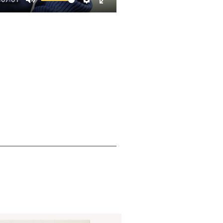
Mute
Settings
Enter fullscreen