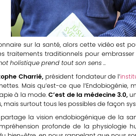
nnaire sur la santé, alors cette vidéo est po
traitements traditionnels pour embrasser l
ot holistique prend tout son sens ..
stophe Charrié,
président fondateur de l’
insti
nettes. Mais qu’est-ce que l’Endobiogénie, m
apie à la mode.
C’est de la médecine 3.0,
un
 mais surtout tous les possibles de façon sys
ié partage la vision endobiogénique de la sa
mpréhension profonde de la physiologie hum
du bien-être, en nous rappelant que nous s