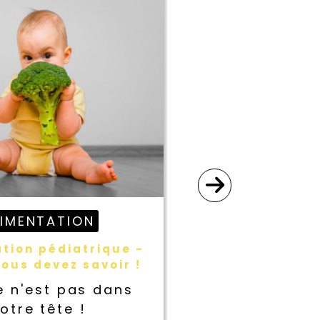
LIMENTATION
SAN
tion pédiatrique -
Cancer, erran
ous devez savoir !
et vérité nue 
intég
e n'est pas dans
Non, ce n'es
otre tête !