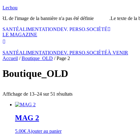
Lechou
de l'image de la bannière n'a pas été définie.
Le texte de la ban
SANTÉ
ALIMENTATION
DEV. PERSO.
SOCIÉTÉ
LE MAGAZINE
SANTÉ
ALIMENTATION
DEV. PERSO.
SOCIÉTÉ
À VENIR
Accueil
/
Boutique_OLD
/ Page 2
Boutique_OLD
Affichage de 13–24 sur 51 résultats
MAG 2
5.00
€
Ajouter au panier