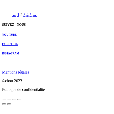
←
1
2
3
4
5
→
SUIVEZ - NOUS
YOU TUBE
FACEBOOK
INSTAGRAM
Mentions légales
©chou 2023
Politique de confidentialité