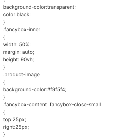
background-color:transparent;
color:black;
}
.fancybox-inner
{
width: 50%;
margin: auto;
height: 90vh;
}
.product-image
{
background-color:#f9f5f4;
}
.fancybox-content .fancybox-close-small
{
top:25px;
right:25px;
}