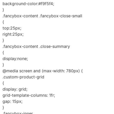
background-color:#f9f5f4;
}
.fancybox-content .fancybox-close-small
{
top:25px;
right:25px;
}
.fancybox-content .close-summary
{
display:none;
}
@media screen and (max-width: 780px) {
.custom-product-grid
{
display: grid;
grid-template-columns: 1fr;
gap: 15px;
}
.fancybox-inner