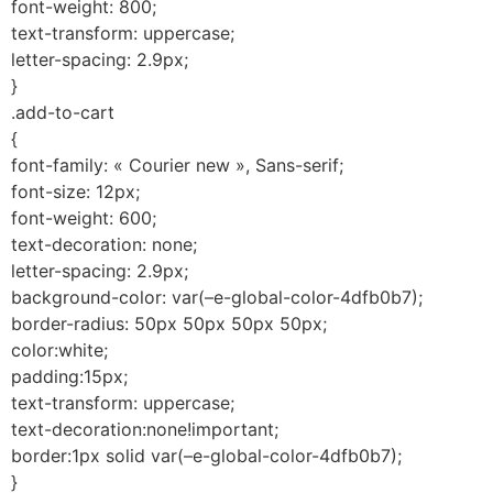
font-weight: 800;
text-transform: uppercase;
letter-spacing: 2.9px;
}
.add-to-cart
{
font-family: « Courier new », Sans-serif;
font-size: 12px;
font-weight: 600;
text-decoration: none;
letter-spacing: 2.9px;
background-color: var(–e-global-color-4dfb0b7);
border-radius: 50px 50px 50px 50px;
color:white;
padding:15px;
text-transform: uppercase;
text-decoration:none!important;
border:1px solid var(–e-global-color-4dfb0b7);
}