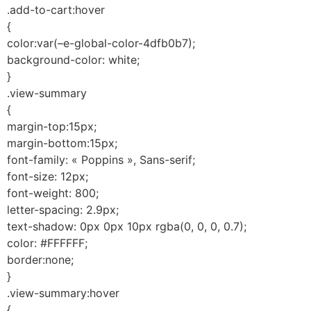
.add-to-cart:hover
{
color:var(–e-global-color-4dfb0b7);
background-color: white;
}
.view-summary
{
margin-top:15px;
margin-bottom:15px;
font-family: « Poppins », Sans-serif;
font-size: 12px;
font-weight: 800;
letter-spacing: 2.9px;
text-shadow: 0px 0px 10px rgba(0, 0, 0, 0.7);
color: #FFFFFF;
border:none;
}
.view-summary:hover
{