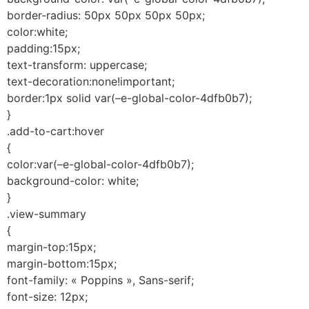
border-radius: 50px 50px 50px 50px;
color:white;
padding:15px;
text-transform: uppercase;
text-decoration:none!important;
border:1px solid var(–e-global-color-4dfb0b7);
}
.add-to-cart:hover
{
color:var(–e-global-color-4dfb0b7);
background-color: white;
}
.view-summary
{
margin-top:15px;
margin-bottom:15px;
font-family: « Poppins », Sans-serif;
font-size: 12px;