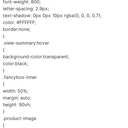
font-weight: 800;
letter-spacing: 2.9px;
text-shadow: 0px 0px 10px rgba(0, 0, 0, 0.7);
color: #FFFFFF;
border:none;
}
.view-summary:hover
{
background-color:transparent;
color:black;
}
.fancybox-inner
{
width: 50%;
margin: auto;
height: 90vh;
}
.product-image
{