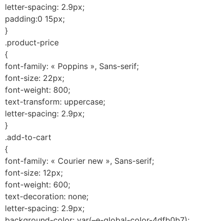
letter-spacing: 2.9px;
padding:0 15px;
}
.product-price
{
font-family: « Poppins », Sans-serif;
font-size: 22px;
font-weight: 800;
text-transform: uppercase;
letter-spacing: 2.9px;
}
.add-to-cart
{
font-family: « Courier new », Sans-serif;
font-size: 12px;
font-weight: 600;
text-decoration: none;
letter-spacing: 2.9px;
background-color: var(–e-global-color-4dfb0b7);