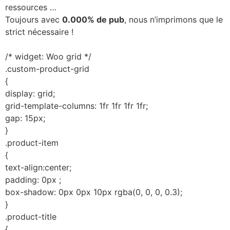
ressources …
Toujours avec
0.000% de pub
, nous n’imprimons que le
strict nécessaire !
/* widget: Woo grid */
.custom-product-grid
{
display: grid;
grid-template-columns: 1fr 1fr 1fr 1fr;
gap: 15px;
}
.product-item
{
text-align:center;
padding: 0px ;
box-shadow: 0px 0px 10px rgba(0, 0, 0, 0.3);
}
.product-title
{