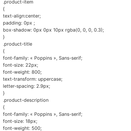
.product-item
{
text-align:center;
padding: 0px ;
box-shadow: 0px 0px 10px rgba(0, 0, 0, 0.3);
}
.product-title
{
font-family: « Poppins », Sans-serif;
font-size: 22px;
font-weight: 800;
text-transform: uppercase;
letter-spacing: 2.9px;
}
.product-description
{
font-family: « Poppins », Sans-serif;
font-size: 18px;
font-weight: 500;