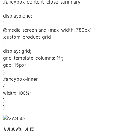
.fancybox-content .close-summary
{
display:none;
}
@media screen and (max-width: 780px) {
.custom-product-grid
{
display: grid;
grid-template-columns: 1fr;
gap: 15px;
}
.fancybox-inner
{
width: 100%;
}
}
MAG 45