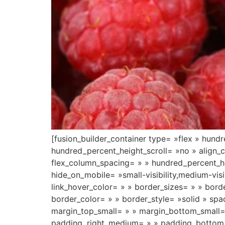
[fusion_builder_container type= »flex » hun
hundred_percent_height_scroll= »no » align_co
flex_column_spacing= » » hundred_percent_h
hide_on_mobile= »small-visibility,medium-visib
link_hover_color= » » border_sizes= » » bord
border_color= » » border_style= »solid » 
margin_top_small= » » margin_bottom_small
padding_right_medium= » » padding_bottom_