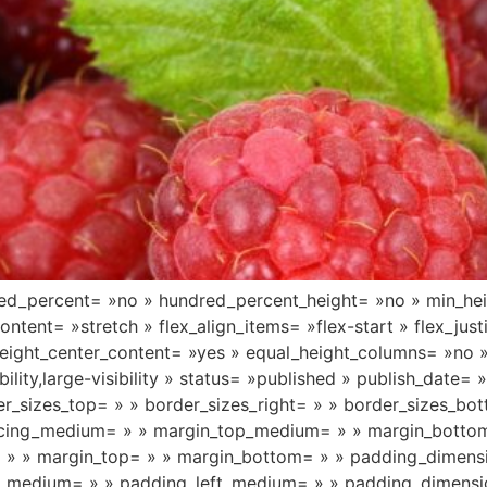
dred_percent= »no » hundred_percent_height= »no » min_he
ntent= »stretch » flex_align_items= »flex-start » flex_just
eight_center_content= »yes » equal_height_columns= »no 
ility,large-visibility » status= »published » publish_date= »
er_sizes_top= » » border_sizes_right= » » border_sizes_bot
spacing_medium= » » margin_top_medium= » » margin_botto
= » » margin_top= » » margin_bottom= » » padding_dime
medium= » » padding_left_medium= » » padding_dimensio