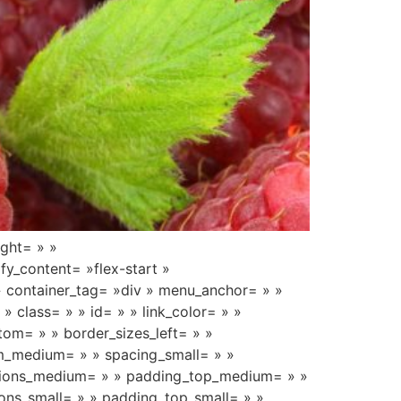
ight= » »
ify_content= »flex-start »
» container_tag= »div » menu_anchor= » »
 » class= » » id= » » link_color= » »
tom= » » border_sizes_left= » »
m_medium= » » spacing_small= » »
nsions_medium= » » padding_top_medium= » »
ns_small= » » padding_top_small= » »