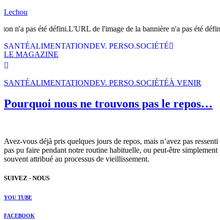
Lechou
on n'a pas été défini.L'URL de l'image de la bannière n'a pas été définie
SANTÉ
ALIMENTATION
DEV. PERSO.
SOCIÉTÉ
LE MAGAZINE
SANTÉ
ALIMENTATION
DEV. PERSO.
SOCIÉTÉ
À VENIR
Pourquoi nous ne trouvons pas le repos…
Avez-vous déjà pris quelques jours de repos, mais n’avez pas ressenti 
pas pu faire pendant notre routine habituelle, ou peut-être simplement
souvent attribué au processus de vieillissement.
SUIVEZ - NOUS
YOU TUBE
FACEBOOK