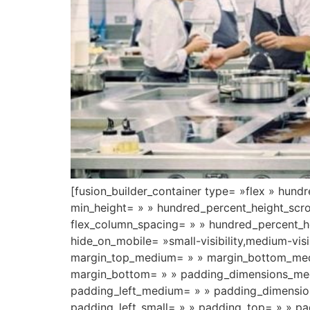
[fusion_builder_container type= »flex » hun
min_height= » » hundred_percent_height_scroll
flex_column_spacing= » » hundred_percent_h
hide_on_mobile= »small-visibility,medium-visi
margin_top_medium= » » margin_bottom_medi
margin_bottom= » » padding_dimensions_me
padding_left_medium= » » padding_dimension
padding_left_small= » » padding_top= » » pad