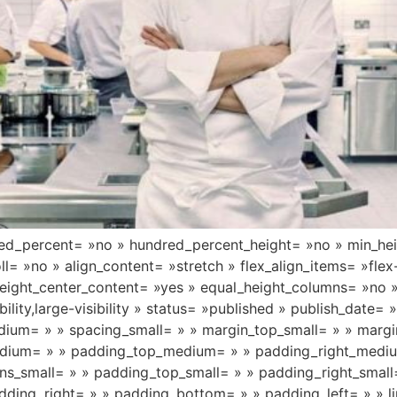
dred_percent= »no » hundred_percent_height= »no » min_he
= »no » align_content= »stretch » flex_align_items= »flex-s
eight_center_content= »yes » equal_height_columns= »no 
bility,large-visibility » status= »published » publish_date
um= » » spacing_small= » » margin_top_small= » » margi
dium= » » padding_top_medium= » » padding_right_medi
s_small= » » padding_top_small= » » padding_right_small
ding_right= » » padding_bottom= » » padding_left= » » lin