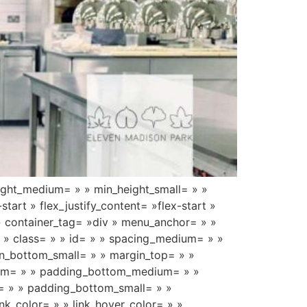
ight_medium= » » min_height_small= » »
tart » flex_justify_content= »flex-start »
» container_tag= »div » menu_anchor= » »
= » » class= » » id= » » spacing_medium= » »
n_bottom_small= » » margin_top= » »
um= » » padding_bottom_medium= » »
= » » padding_bottom_small= » »
k_color= » » link_hover_color= » »