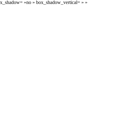
» box_shadow= »no » box_shadow_vertical= » »