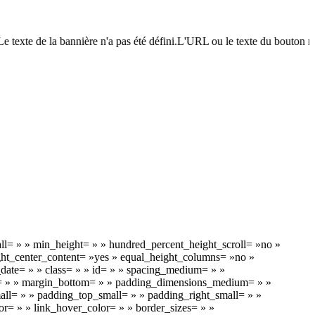
Le texte de la bannière n'a pas été défini.L'URL ou le texte du bouton n'
l= » » min_height= » » hundred_percent_height_scroll= »no »
eight_center_content= »yes » equal_height_columns= »no »
h_date= » » class= » » id= » » spacing_medium= » »
= » » margin_bottom= » » padding_dimensions_medium= » »
= » » padding_top_small= » » padding_right_small= » »
r= » » link_hover_color= » » border_sizes= » »