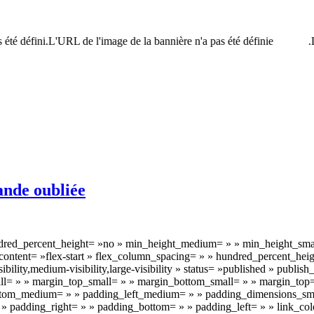
 été défini.L'URL de l'image de la bannière n'a pas été définie.
ande oubliée
undred_percent_height= »no » min_height_medium= » » min_height_smal
ify_content= »flex-start » flex_column_spacing= » » hundred_percent_h
lity,medium-visibility,large-visibility » status= »published » publis
= » » margin_top_small= » » margin_bottom_small= » » margin_top
om_medium= » » padding_left_medium= » » padding_dimensions_small
 padding_right= » » padding_bottom= » » padding_left= » » link_colo