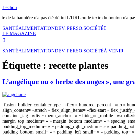
Lechou
xte de la bannière n'a pas été défini.L'URL ou le texte du bouton n'a pas
SANTÉ
ALIMENTATION
DEV. PERSO.
SOCIÉTÉ
LE MAGAZINE
SANTÉ
ALIMENTATION
DEV. PERSO.
SOCIÉTÉ
À VENIR
Étiquette :
recette plantes
L’angélique ou « herbe des anges », une gr
[fusion_builder_container type= »flex » hundred_percent= »no » h
align_content= »stretch » flex_align_items= »flex-start » flex_just
container_tag= »div » menu_anchor= » » hide_on_mobile= »small-visibi
margin_top_medium= » » margin_bottom_medium= » » spacing_small
padding_top_medium= » » padding_right_medium= » » padding_bott
padding_bottom_small= » » padding_left_small= » » padding_top= » »