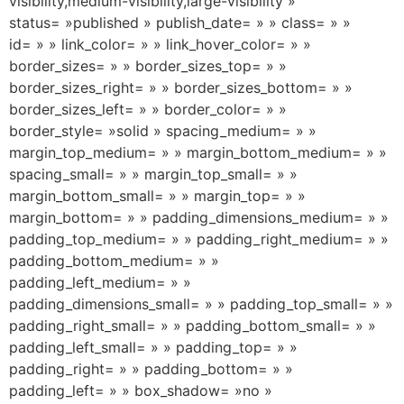
visibility,medium-visibility,large-visibility »
status= »published » publish_date= » » class= » »
id= » » link_color= » » link_hover_color= » »
border_sizes= » » border_sizes_top= » »
border_sizes_right= » » border_sizes_bottom= » »
border_sizes_left= » » border_color= » »
border_style= »solid » spacing_medium= » »
margin_top_medium= » » margin_bottom_medium= » »
spacing_small= » » margin_top_small= » »
margin_bottom_small= » » margin_top= » »
margin_bottom= » » padding_dimensions_medium= » »
padding_top_medium= » » padding_right_medium= » »
padding_bottom_medium= » »
padding_left_medium= » »
padding_dimensions_small= » » padding_top_small= » »
padding_right_small= » » padding_bottom_small= » »
padding_left_small= » » padding_top= » »
padding_right= » » padding_bottom= » »
padding_left= » » box_shadow= »no »