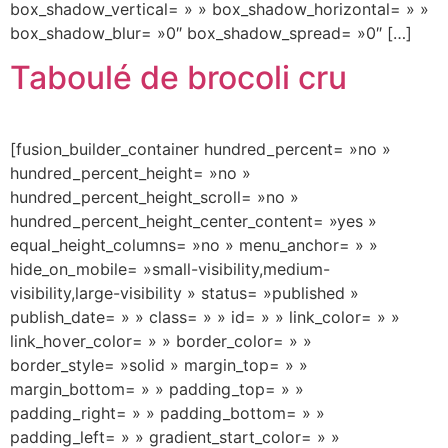
box_shadow_vertical= » » box_shadow_horizontal= » »
box_shadow_blur= »0″ box_shadow_spread= »0″ […]
Taboulé de brocoli cru
[fusion_builder_container hundred_percent= »no »
hundred_percent_height= »no »
hundred_percent_height_scroll= »no »
hundred_percent_height_center_content= »yes »
equal_height_columns= »no » menu_anchor= » »
hide_on_mobile= »small-visibility,medium-
visibility,large-visibility » status= »published »
publish_date= » » class= » » id= » » link_color= » »
link_hover_color= » » border_color= » »
border_style= »solid » margin_top= » »
margin_bottom= » » padding_top= » »
padding_right= » » padding_bottom= » »
padding_left= » » gradient_start_color= » »