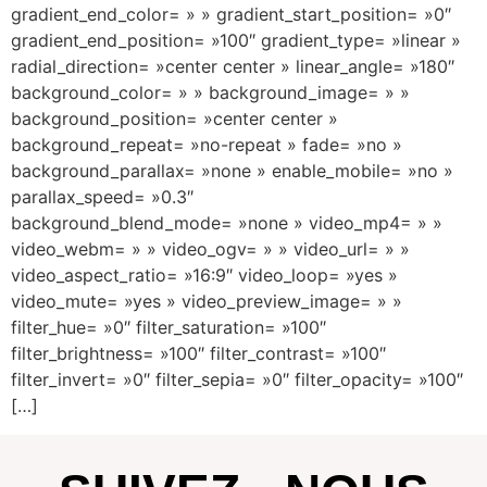
gradient_end_color= » » gradient_start_position= »0″
gradient_end_position= »100″ gradient_type= »linear »
radial_direction= »center center » linear_angle= »180″
background_color= » » background_image= » »
background_position= »center center »
background_repeat= »no-repeat » fade= »no »
background_parallax= »none » enable_mobile= »no »
parallax_speed= »0.3″
background_blend_mode= »none » video_mp4= » »
video_webm= » » video_ogv= » » video_url= » »
video_aspect_ratio= »16:9″ video_loop= »yes »
video_mute= »yes » video_preview_image= » »
filter_hue= »0″ filter_saturation= »100″
filter_brightness= »100″ filter_contrast= »100″
filter_invert= »0″ filter_sepia= »0″ filter_opacity= »100″
[…]