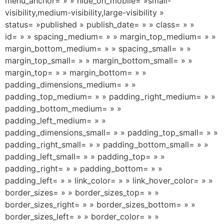
menu_anchor= » » hide_on_mobile= »small-
visibility,medium-visibility,large-visibility »
status= »published » publish_date= » » class= » »
id= » » spacing_medium= » » margin_top_medium= » »
margin_bottom_medium= » » spacing_small= » »
margin_top_small= » » margin_bottom_small= » »
margin_top= » » margin_bottom= » »
padding_dimensions_medium= » »
padding_top_medium= » » padding_right_medium= » »
padding_bottom_medium= » »
padding_left_medium= » »
padding_dimensions_small= » » padding_top_small= » »
padding_right_small= » » padding_bottom_small= » »
padding_left_small= » » padding_top= » »
padding_right= » » padding_bottom= » »
padding_left= » » link_color= » » link_hover_color= » »
border_sizes= » » border_sizes_top= » »
border_sizes_right= » » border_sizes_bottom= » »
border_sizes_left= » » border_color= » »