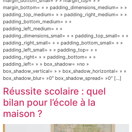
margin_bottom_small= » » margin_top= » »
margin_bottom= » » padding_dimensions_medium= » »
padding_top_medium= » » padding_right_medium= » »
padding_bottom_medium= » »
padding_left_medium= » »
padding_dimensions_small= » » padding_top_small= » »
padding_right_small= » » padding_bottom_small= » »
padding_left_small= » » padding_top= » »
padding_right= » » padding_bottom= » »
padding_left= » » box_shadow= »no »
box_shadow_vertical= » » box_shadow_horizontal= » »
box_shadow_blur= »0″ box_shadow_spread= »0″ […]
Réussite scolaire : quel
bilan pour l’école à la
maison ?