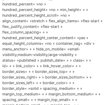
hundred_percent= »no »
hundred_percent_height= »no » min_height= » »
hundred_percent_height_scroll= »no »
align_content= »stretch » flex_align_items= »flex-start »
flex_justify_content= »flex-start »
flex_column_spacing= » »
hundred_percent_height_center_content= »yes »
equal_height_columns= »no » container_tag= »div »
menu_anchor= » » hide_on_mobile= »small-
visibility,medium-visibility,large-visibility »
status= »published » publish_date= » » class= » »
id= » » link_color= » » link_hover_color= » »
border_sizes= » » border_sizes_top= » »
border_sizes_right= » » border_sizes_bottom= » »
border_sizes_left= » » border_color= » »
border_style= »solid » spacing_medium= » »
margin_top_medium= » » margin_bottom_medium= » »
spacing_small= » » margin_top_small= » »