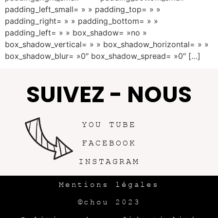
padding_left_small= » » padding_top= » »
padding_right= » » padding_bottom= » »
padding_left= » » box_shadow= »no »
box_shadow_vertical= » » box_shadow_horizontal= » »
box_shadow_blur= »0″ box_shadow_spread= »0″ […]
SUIVEZ - NOUS
YOU TUBE
FACEBOOK
INSTAGRAM
Mentions légales
©chou 2023