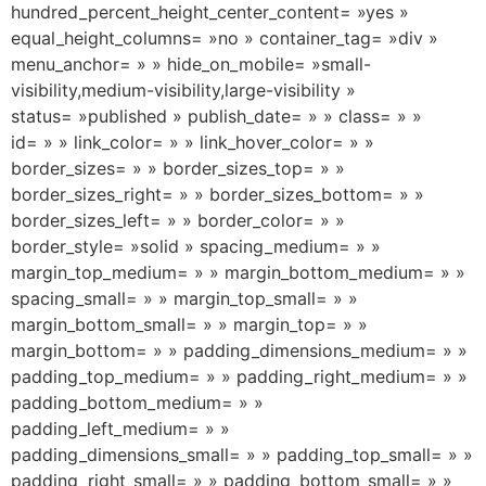
hundred_percent_height_center_content= »yes »
equal_height_columns= »no » container_tag= »div »
menu_anchor= » » hide_on_mobile= »small-
visibility,medium-visibility,large-visibility »
status= »published » publish_date= » » class= » »
id= » » link_color= » » link_hover_color= » »
border_sizes= » » border_sizes_top= » »
border_sizes_right= » » border_sizes_bottom= » »
border_sizes_left= » » border_color= » »
border_style= »solid » spacing_medium= » »
margin_top_medium= » » margin_bottom_medium= » »
spacing_small= » » margin_top_small= » »
margin_bottom_small= » » margin_top= » »
margin_bottom= » » padding_dimensions_medium= » »
padding_top_medium= » » padding_right_medium= » »
padding_bottom_medium= » »
padding_left_medium= » »
padding_dimensions_small= » » padding_top_small= » »
padding_right_small= » » padding_bottom_small= » »