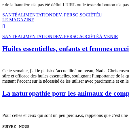
te de la bannière n'a pas été défini.L'URL ou le texte du bouton n'a pas 
SANTÉ
ALIMENTATION
DEV. PERSO.
SOCIÉTÉ
LE MAGAZINE
SANTÉ
ALIMENTATION
DEV. PERSO.
SOCIÉTÉ
À VENIR
Huiles essentielles, enfants et femmes ence
Cette semaine, j’ai le plaisir d’accueillir à nouveau, Nadia Christense
sûre et efficace des huiles essentielles, soulignant l’importance de la q
mettant l’accent sur la nécessité de les utiliser avec parcimonie et en le
La naturopathie pour les animaux de com
Pour celles et ceux qui sont un peu perdu.e.s, rappelons que c’est une
SUIVEZ - NOUS