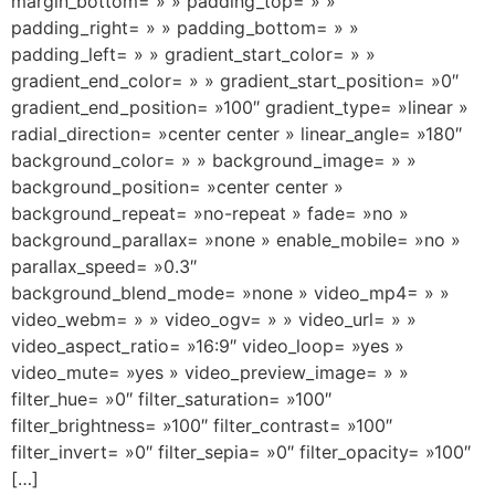
margin_bottom= » » padding_top= » »
padding_right= » » padding_bottom= » »
padding_left= » » gradient_start_color= » »
gradient_end_color= » » gradient_start_position= »0″
gradient_end_position= »100″ gradient_type= »linear »
radial_direction= »center center » linear_angle= »180″
background_color= » » background_image= » »
background_position= »center center »
background_repeat= »no-repeat » fade= »no »
background_parallax= »none » enable_mobile= »no »
parallax_speed= »0.3″
background_blend_mode= »none » video_mp4= » »
video_webm= » » video_ogv= » » video_url= » »
video_aspect_ratio= »16:9″ video_loop= »yes »
video_mute= »yes » video_preview_image= » »
filter_hue= »0″ filter_saturation= »100″
filter_brightness= »100″ filter_contrast= »100″
filter_invert= »0″ filter_sepia= »0″ filter_opacity= »100″
[…]