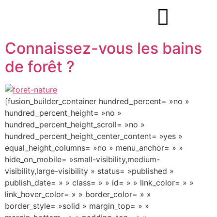
Connaissez-vous les bains
de forêt ?
[fusion_builder_container hundred_percent= »no »
hundred_percent_height= »no »
hundred_percent_height_scroll= »no »
hundred_percent_height_center_content= »yes »
equal_height_columns= »no » menu_anchor= » »
hide_on_mobile= »small-visibility,medium-
visibility,large-visibility » status= »published »
publish_date= » » class= » » id= » » link_color= » »
link_hover_color= » » border_color= » »
border_style= »solid » margin_top= » »