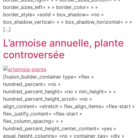
border_sizes_left= » » border_color= » »
border_style= »solid » box_shadow= »no »
box_shadow_vertical= » » box_shadow_horizontal= » »
[…]
L’armoise annuelle, plante
controversée
[fusion_builder_container type= »flex »
hundred_percent= »no »
hundred_percent_height= »no » min_height= » »
hundred_percent_height_scroll= »no »
align_content= »stretch » flex_align_items= »flex-start »
flex_justify_content= »flex-start »
flex_column_spacing= » »
hundred_percent_height_center_content= »yes »
equal_height_columns= »no » container_tag= »div »