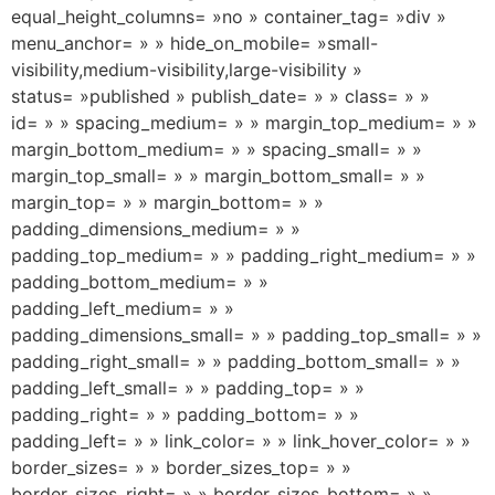
equal_height_columns= »no » container_tag= »div »
menu_anchor= » » hide_on_mobile= »small-
visibility,medium-visibility,large-visibility »
status= »published » publish_date= » » class= » »
id= » » spacing_medium= » » margin_top_medium= » »
margin_bottom_medium= » » spacing_small= » »
margin_top_small= » » margin_bottom_small= » »
margin_top= » » margin_bottom= » »
padding_dimensions_medium= » »
padding_top_medium= » » padding_right_medium= » »
padding_bottom_medium= » »
padding_left_medium= » »
padding_dimensions_small= » » padding_top_small= » »
padding_right_small= » » padding_bottom_small= » »
padding_left_small= » » padding_top= » »
padding_right= » » padding_bottom= » »
padding_left= » » link_color= » » link_hover_color= » »
border_sizes= » » border_sizes_top= » »
border_sizes_right= » » border_sizes_bottom= » »