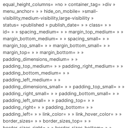
equal_height_columns= »no » container_tag= »div »
menu_anchor= » » hide_on_mobile= »small-
visibility,medium-visibility,large-visibility »
status= »published » publish_date= » » class= » »
id= » » spacing_medium= » » margin_top_medium= » »
margin_bottom_medium= » » spacing_small= » »
margin_top_small= » » margin_bottom_small= » »
margin_top= » » margin_bottom= » »
padding_dimensions_medium= » »
padding_top_medium= » » padding_right_medium= » »
padding_bottom_medium= » »
padding_left_medium= » »
padding_dimensions_small= » » padding_top_small= » »
padding_right_small= » » padding_bottom_small= » »
padding_left_small= » » padding_top= » »
padding_right= » » padding_bottom= » »
padding_left= » » link_color= » » link_hover_color= » »
border_sizes= » » border_sizes_top= » »
border_sizes_right= » » border_sizes_bottom= » »