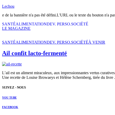
Lechou
te de la bannière n'a pas été défini.L'URL ou le texte du bouton n'a pas
SANTÉ
ALIMENTATION
DEV. PERSO.
SOCIÉTÉ
LE MAGAZINE
SANTÉ
ALIMENTATION
DEV. PERSO.
SOCIÉTÉ
À VENIR
Ail confit lacto-fermenté
L’ail est un aliment miraculeux, aux impressionnantes vertus curatives
Une recette de Louise Browaeys et Hélène Schernberg, tirée du livre 
SUIVEZ - NOUS
YOU TUBE
FACEBOOK