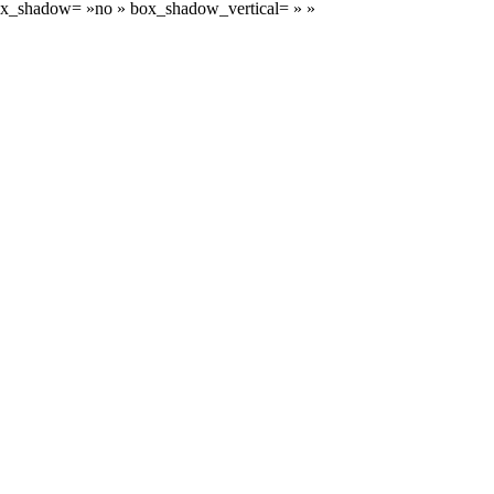
» box_shadow= »no » box_shadow_vertical= » »