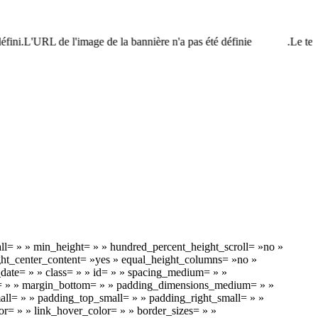
ini.L'URL de l'image de la bannière n'a pas été définie.
Le texte
l= » » min_height= » » hundred_percent_height_scroll= »no »
eight_center_content= »yes » equal_height_columns= »no »
h_date= » » class= » » id= » » spacing_medium= » »
= » » margin_bottom= » » padding_dimensions_medium= » »
= » » padding_top_small= » » padding_right_small= » »
r= » » link_hover_color= » » border_sizes= » »