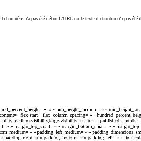
a bannière n'a pas été défini.L'URL ou le texte du bouton n'a pas été déf
undred_percent_height= »no » min_height_medium= » » min_height_smal
ify_content= »flex-start » flex_column_spacing= » » hundred_percent_h
lity,medium-visibility,large-visibility » status= »published » publis
= » » margin_top_small= » » margin_bottom_small= » » margin_top
om_medium= » » padding_left_medium= » » padding_dimensions_small
 padding_right= » » padding_bottom= » » padding_left= » » link_colo