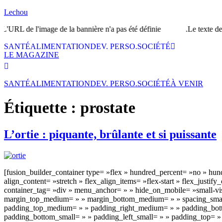
Lechou
'URL de l'image de la bannière n'a pas été définie.
Le texte de l
SANTÉ
ALIMENTATION
DEV. PERSO.
SOCIÉTÉ
LE MAGAZINE
SANTÉ
ALIMENTATION
DEV. PERSO.
SOCIÉTÉ
À VENIR
Étiquette :
prostate
L’ortie : piquante, brûlante et si puissante
[fusion_builder_container type= »flex » hundred_percent= »no » h
align_content= »stretch » flex_align_items= »flex-start » flex_just
container_tag= »div » menu_anchor= » » hide_on_mobile= »small-visibi
margin_top_medium= » » margin_bottom_medium= » » spacing_small
padding_top_medium= » » padding_right_medium= » » padding_bott
padding_bottom_small= » » padding_left_small= » » padding_top= » »