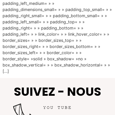
padding_left_medium= » »
padding_dimensions_small= » » padding_top_small= » »
padding_right_small= » » padding_bottom_small= » »
padding_left_small= » » padding_top= » »
padding_right= » » padding_bottom= » »
padding_left= » » link_color= » » link_hover_color= » »
border_sizes= » » border_sizes_top= » »
border_sizes_right= » » border_sizes_bottom= » »
border_sizes_left= » » border_color= » »
border_style= »solid » box_shadow= »no »
box_shadow_vertical= » » box_shadow_horizontal= » »
[…]
SUIVEZ - NOUS
YOU TUBE