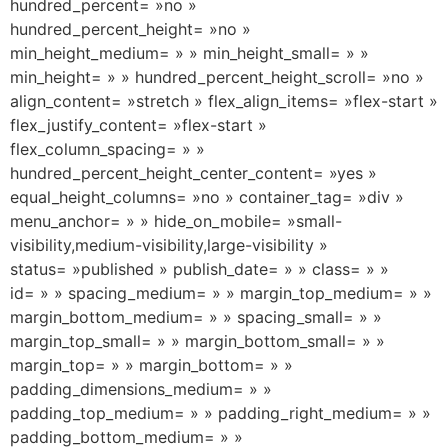
hundred_percent= »no »
hundred_percent_height= »no »
min_height_medium= » » min_height_small= » »
min_height= » » hundred_percent_height_scroll= »no »
align_content= »stretch » flex_align_items= »flex-start »
flex_justify_content= »flex-start »
flex_column_spacing= » »
hundred_percent_height_center_content= »yes »
equal_height_columns= »no » container_tag= »div »
menu_anchor= » » hide_on_mobile= »small-
visibility,medium-visibility,large-visibility »
status= »published » publish_date= » » class= » »
id= » » spacing_medium= » » margin_top_medium= » »
margin_bottom_medium= » » spacing_small= » »
margin_top_small= » » margin_bottom_small= » »
margin_top= » » margin_bottom= » »
padding_dimensions_medium= » »
padding_top_medium= » » padding_right_medium= » »
padding_bottom_medium= » »