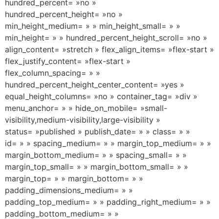
hundred_percent= »no »
hundred_percent_height= »no »
min_height_medium= » » min_height_small= » »
min_height= » » hundred_percent_height_scroll= »no »
align_content= »stretch » flex_align_items= »flex-start »
flex_justify_content= »flex-start »
flex_column_spacing= » »
hundred_percent_height_center_content= »yes »
equal_height_columns= »no » container_tag= »div »
menu_anchor= » » hide_on_mobile= »small-
visibility,medium-visibility,large-visibility »
status= »published » publish_date= » » class= » »
id= » » spacing_medium= » » margin_top_medium= » »
margin_bottom_medium= » » spacing_small= » »
margin_top_small= » » margin_bottom_small= » »
margin_top= » » margin_bottom= » »
padding_dimensions_medium= » »
padding_top_medium= » » padding_right_medium= » »
padding_bottom_medium= » »