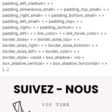
padding_left_medium= » »
padding_dimensions_small= » » padding_top_small= » »
padding_right_small= » » padding_bottom_small= » »
padding_left_small= » » padding_top= » »
padding_right= » » padding_bottom= » »
padding_left= » » link_color= » » link_hover_color= » »
border_sizes= » » border_sizes_top= » »
border_sizes_right= » » border_sizes_bottom= » »
border_sizes_left= » » border_color= » »
border_style= »solid » box_shadow= »no »
box_shadow_vertical= » » box_shadow_horizontal= » »
[…]
SUIVEZ - NOUS
YOU TUBE