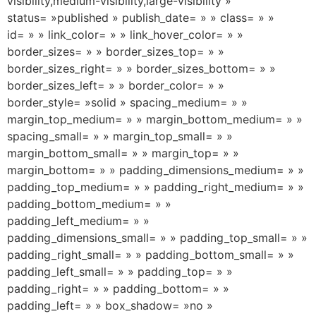
visibility,medium-visibility,large-visibility »
status= »published » publish_date= » » class= » »
id= » » link_color= » » link_hover_color= » »
border_sizes= » » border_sizes_top= » »
border_sizes_right= » » border_sizes_bottom= » »
border_sizes_left= » » border_color= » »
border_style= »solid » spacing_medium= » »
margin_top_medium= » » margin_bottom_medium= » »
spacing_small= » » margin_top_small= » »
margin_bottom_small= » » margin_top= » »
margin_bottom= » » padding_dimensions_medium= » »
padding_top_medium= » » padding_right_medium= » »
padding_bottom_medium= » »
padding_left_medium= » »
padding_dimensions_small= » » padding_top_small= » »
padding_right_small= » » padding_bottom_small= » »
padding_left_small= » » padding_top= » »
padding_right= » » padding_bottom= » »
padding_left= » » box_shadow= »no »