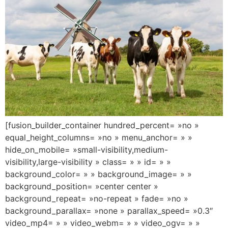
[fusion_builder_container hundred_percent= »no »
equal_height_columns= »no » menu_anchor= » »
hide_on_mobile= »small-visibility,medium-
visibility,large-visibility » class= » » id= » »
background_color= » » background_image= » »
background_position= »center center »
background_repeat= »no-repeat » fade= »no »
background_parallax= »none » parallax_speed= »0.3″
video_mp4= » » video_webm= » » video_ogv= » »