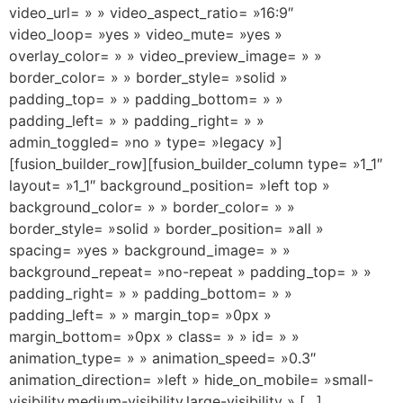
video_url= » » video_aspect_ratio= »16:9″
video_loop= »yes » video_mute= »yes »
overlay_color= » » video_preview_image= » »
border_color= » » border_style= »solid »
padding_top= » » padding_bottom= » »
padding_left= » » padding_right= » »
admin_toggled= »no » type= »legacy »]
[fusion_builder_row][fusion_builder_column type= »1_1″
layout= »1_1″ background_position= »left top »
background_color= » » border_color= » »
border_style= »solid » border_position= »all »
spacing= »yes » background_image= » »
background_repeat= »no-repeat » padding_top= » »
padding_right= » » padding_bottom= » »
padding_left= » » margin_top= »0px »
margin_bottom= »0px » class= » » id= » »
animation_type= » » animation_speed= »0.3″
animation_direction= »left » hide_on_mobile= »small-
visibility,medium-visibility,large-visibility » […]