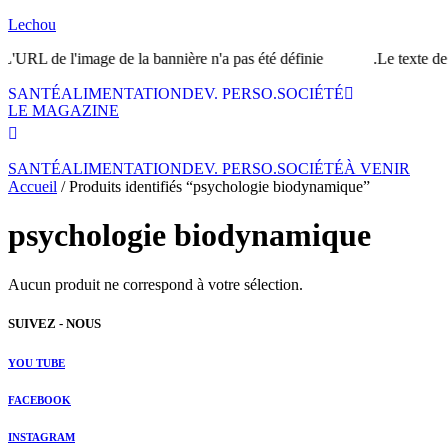
Lechou
'URL de l'image de la bannière n'a pas été définie.
Le texte de l
SANTÉ
ALIMENTATION
DEV. PERSO.
SOCIÉTÉ
LE MAGAZINE
SANTÉ
ALIMENTATION
DEV. PERSO.
SOCIÉTÉ
À VENIR
Accueil
/ Produits identifiés “psychologie biodynamique”
psychologie biodynamique
Aucun produit ne correspond à votre sélection.
SUIVEZ - NOUS
YOU TUBE
FACEBOOK
INSTAGRAM