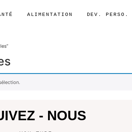
ANTÉ
ALIMENTATION
DEV. PERSO.
les”
es
élection.
UIVEZ - NOUS