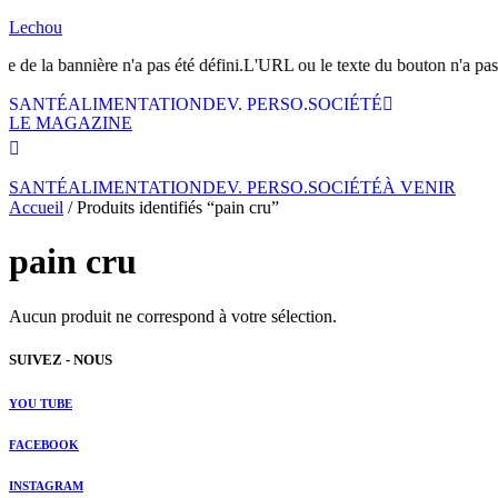
Lechou
te de la bannière n'a pas été défini.L'URL ou le texte du bouton n'a pas 
SANTÉ
ALIMENTATION
DEV. PERSO.
SOCIÉTÉ
LE MAGAZINE
SANTÉ
ALIMENTATION
DEV. PERSO.
SOCIÉTÉ
À VENIR
Accueil
/ Produits identifiés “pain cru”
pain cru
Aucun produit ne correspond à votre sélection.
SUIVEZ - NOUS
YOU TUBE
FACEBOOK
INSTAGRAM