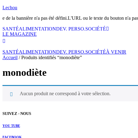
Lechou
te de la bannière n'a pas été défini.L'URL ou le texte du bouton n'a pas 
SANTÉ
ALIMENTATION
DEV. PERSO.
SOCIÉTÉ
LE MAGAZINE
SANTÉ
ALIMENTATION
DEV. PERSO.
SOCIÉTÉ
À VENIR
Accueil
/ Produits identifiés “monodiète”
monodiète
Aucun produit ne correspond à votre sélection.
SUIVEZ - NOUS
YOU TUBE
FACEBOOK