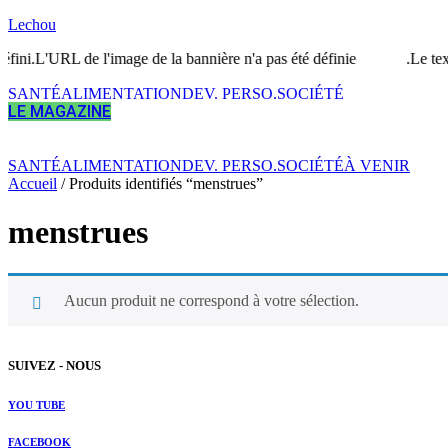
Lechou
ini.L'URL de l'image de la bannière n'a pas été définie.
Le texte
SANTÉ
ALIMENTATION
DEV. PERSO.
SOCIÉTÉ
LE MAGAZINE
SANTÉ
ALIMENTATION
DEV. PERSO.
SOCIÉTÉ
À VENIR
Accueil
/ Produits identifiés “menstrues”
menstrues
Aucun produit ne correspond à votre sélection.
SUIVEZ - NOUS
YOU TUBE
FACEBOOK