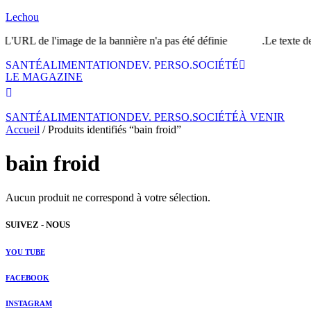
Lechou
'URL de l'image de la bannière n'a pas été définie.
Le texte de l
SANTÉ
ALIMENTATION
DEV. PERSO.
SOCIÉTÉ
LE MAGAZINE
SANTÉ
ALIMENTATION
DEV. PERSO.
SOCIÉTÉ
À VENIR
Accueil
/ Produits identifiés “bain froid”
bain froid
Aucun produit ne correspond à votre sélection.
SUIVEZ - NOUS
YOU TUBE
FACEBOOK
INSTAGRAM